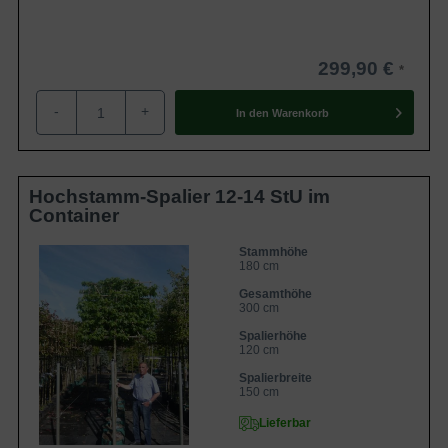
299,90 €
-
+
In den
Warenkorb
Hochstamm-Spalier 12-14 StU im
Container
Stammhöhe
180 cm
Gesamthöhe
300 cm
Spalierhöhe
120 cm
Spalierbreite
150 cm
Lieferbar