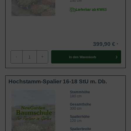
150 cm
Lieferbar ab KW43
399,90 €
-
+
In den
Warenkorb
Hochstamm-Spalier 16-18 StU m. Db.
Stammhöhe
180 cm
Gesamthöhe
300 cm
Spalierhöhe
120 cm
Spalierbreite