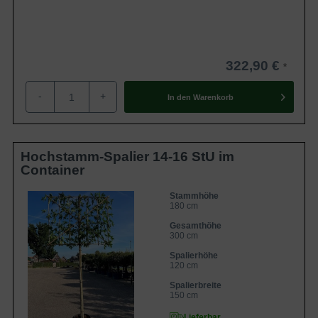
322,90 €
-
+
In den
Warenkorb
Hochstamm-Spalier 14-16 StU im
Container
Stammhöhe
180 cm
Gesamthöhe
300 cm
Spalierhöhe
120 cm
Spalierbreite
150 cm
Lieferbar