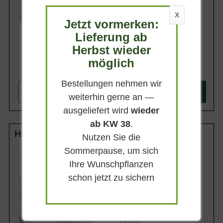
Lieferbar
X
Jetzt vormerken:
Lieferung ab
Herbst wieder
möglich
578,90 €
Bestellungen nehmen wir
-
+
In den
Warenkorb
weiterhin gerne an —
ausgeliefert wird
wieder
ab KW 38
.
Hochstamm-Spalier 10-12 StU m. Db.
Nutzen Sie die
Sommerpause, um sich
Stammhöhe
180 cm
Ihre Wunschpflanzen
Gesamthöhe
schon jetzt zu sichern
300 cm
Spalierhöhe
120 cm
Spalierbreite
150 cm