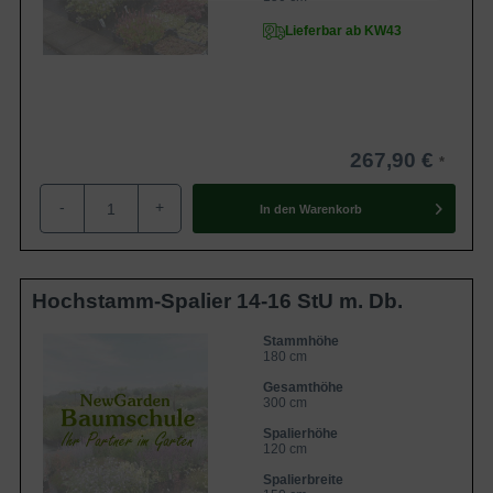
Lieferbar ab KW43
267,90 €
-
+
In den
Warenkorb
Hochstamm-Spalier 14-16 StU m. Db.
Stammhöhe
180 cm
Gesamthöhe
300 cm
Spalierhöhe
120 cm
Spalierbreite