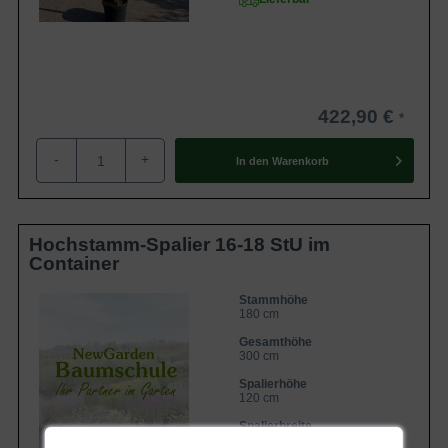
422,90 €
-
+
In den
Warenkorb
Hochstamm-Spalier 16-18 StU im
Container
Stammhöhe
180 cm
Gesamthöhe
300 cm
Spalierhöhe
120 cm
Spalierbreite
150 cm