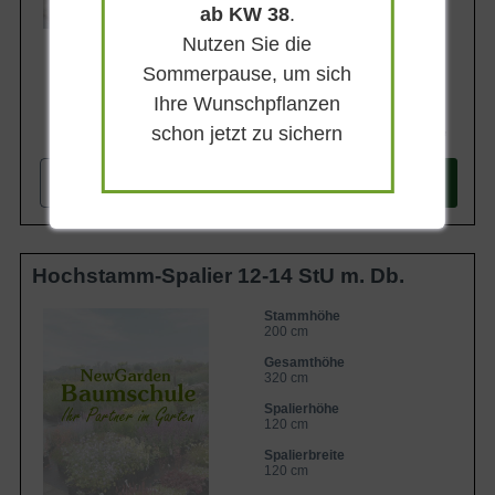
Lieferbar ab KW43
ab KW 38
.
Nutzen Sie die
Sommerpause, um sich
Ihre Wunschpflanzen
schon jetzt zu sichern
242,90 €
-
+
In den
Warenkorb
Hochstamm-Spalier 12-14 StU m. Db.
Stammhöhe
200 cm
Gesamthöhe
320 cm
Spalierhöhe
120 cm
Spalierbreite
120 cm