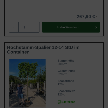
Winterhart
5b (-26,0 bis -23,4 °C)
Der Liquidambar styraciflua 'Worplesdon' /
Amberbaum 'Hochstamm-Spalier' H:120
Eigenschaften
B:120 T:10 (Stamm 200 cm) ist die
267,90 €
schmalere und kleinere Alternative zum
herkömmlichen Liquidambar styraciflua.
-
+
In den
Warenkorb
Hochstamm-Spalier 12-14 StU im
Container
Stammhöhe
200 cm
Gesamthöhe
320 cm
Spalierhöhe
120 cm
Spalierbreite
120 cm
Lieferbar