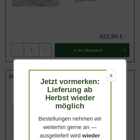
422,90 €
-
+
In den
Warenkorb
Hochstamm-Spalier 10-12 StU m. Db.
X
Jetzt vormerken:
Lieferung ab
Stammhöhe
200 cm
Herbst wieder
Gesamthöhe
möglich
320 cm
Spalierhöhe
Bestellungen nehmen wir
120 cm
weiterhin gerne an —
Spalierbreite
120 cm
ausgeliefert wird
wieder