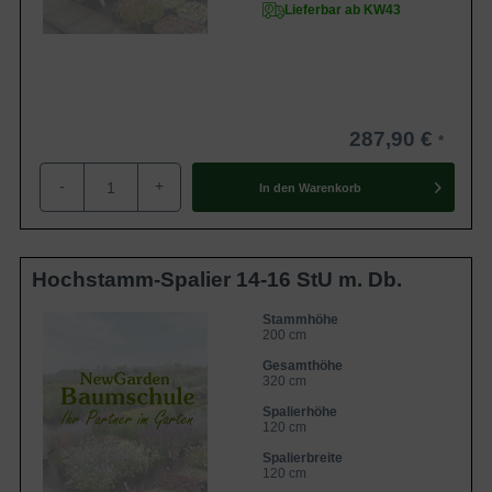
Lieferbar ab KW43
287,90 €
-
+
In den
Warenkorb
Hochstamm-Spalier 14-16 StU m. Db.
Stammhöhe
200 cm
Gesamthöhe
320 cm
Spalierhöhe
120 cm
Spalierbreite
120 cm