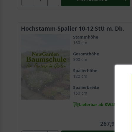
Hochstamm-Spalier 10-12 StU m. Db.
Stammhöhe
180 cm
Gesamthöhe
300 cm
Spalierhöhe
120 cm
Spalierbreite
150 cm
Lieferbar ab KW43
267,90 €