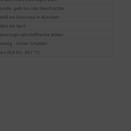
Runde, gelb bis rote Steinfrüchte
Weiß bis blassrosa in Büscheln
März bis April
Bevorzugt nährstoffreiche Böden
Sonnig – lichter Schatten
5a (-28,8 bis -26,1 °C)