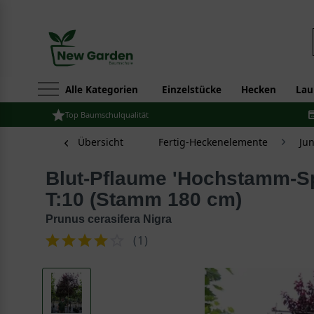
Alle Kategorien
Einzelstücke
Hecken
Lau
Top Baumschulqualität
Übersicht
Fertig-Heckenelemente
Jun
Blut-Pflaume 'Hochstamm-Spalier' H:120 B:150
T:10 (Stamm 180 cm)
Prunus cerasifera Nigra
(
1
)