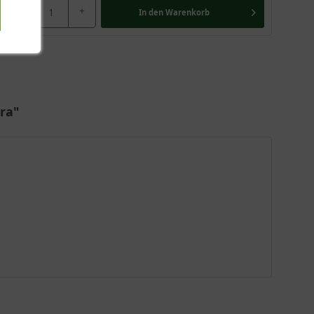
-
+
In den
Warenkorb
ra"