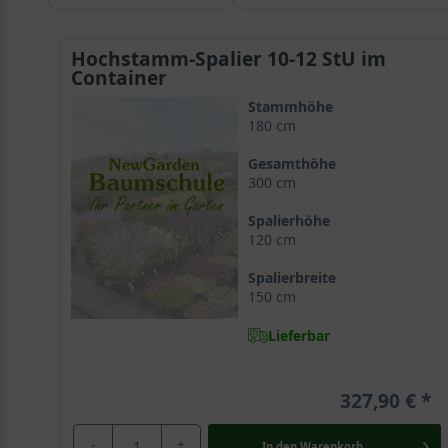
Hochstamm-Spalier 10-12 StU im
Container
Stammhöhe
180 cm
Gesamthöhe
300 cm
Spalierhöhe
120 cm
Spalierbreite
150 cm
Lieferbar
327,90 €
-
+
In den
Warenkorb