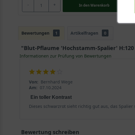
-
+
In den
Warenkorb
Bewertungen
1
Artikelfragen
0
"Blut-Pflaume 'Hochstamm-Spalier' H:120 
Informationen zur Prüfung von Bewertungen
Von:
Bernhard Wege
Am:
07.10.2024
Ein toller Kontrast
Dieses schwarzrot sieht richtig gut aus, das Spalier 
Bewertung schreiben