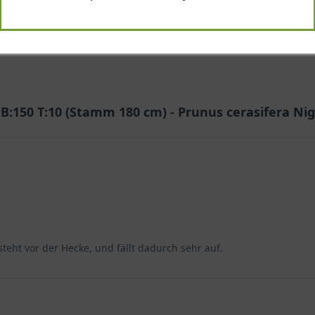
-
+
In den
Warenkorb
B:150 T:10 (Stamm 180 cm) - Prunus cerasifera Nig
steht vor der Hecke, und fällt dadurch sehr auf.