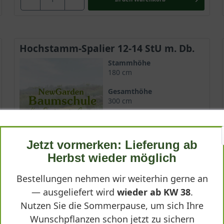
Hochstamm-Spalier 12-14 StU m. Db.
Stammhöhe
180 cm
Gesamthöhe
300 cm
Spalierhöhe
120 cm
Jetzt vormerken: Lieferung ab
Spalierbreite
Herbst wieder möglich
150 cm
Lieferbar ab KW43
Bestellungen nehmen wir weiterhin gerne an
— ausgeliefert wird
wieder ab KW 38
.
Nutzen Sie die Sommerpause, um sich Ihre
347,90 €
Wunschpflanzen schon jetzt zu sichern