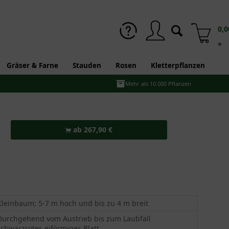
0,0
*
Gräser & Farne
Stauden
Rosen
Kletterpflanzen
Mehr als 10.000 Pflanzen
ab 267,90 €
Kleinbaum; 5-7 m hoch und bis zu 4 m breit
Durchgehend vom Austrieb bis zum Laubfall
schwarzrotes eiförmiges Blatt