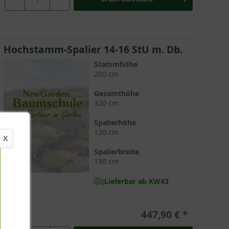
Hochstamm-Spalier 14-16 StU m. Db.
Stammhöhe
200 cm
Gesamthöhe
320 cm
Spalierhöhe
120 cm
X
Spalierbreite
150 cm
Lieferbar ab KW43
447,90 €