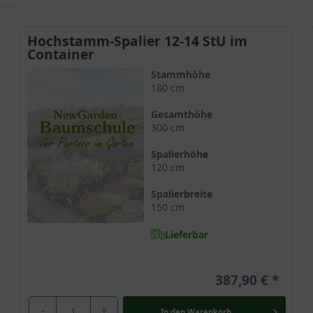
Hochstamm-Spalier 12-14 StU im
Container
Stammhöhe
180 cm
Gesamthöhe
300 cm
Spalierhöhe
120 cm
Spalierbreite
150 cm
Lieferbar
387,90 €
-
+
In den
Warenkorb