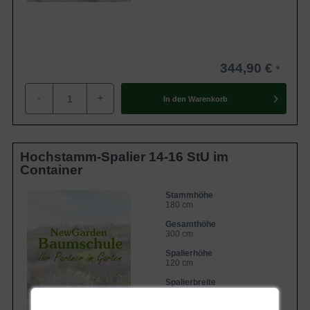
344,90 €
-
+
In den
Warenkorb
Hochstamm-Spalier 14-16 StU im
Container
Stammhöhe
180 cm
Gesamthöhe
300 cm
Spalierhöhe
120 cm
Spalierbreite
120 cm