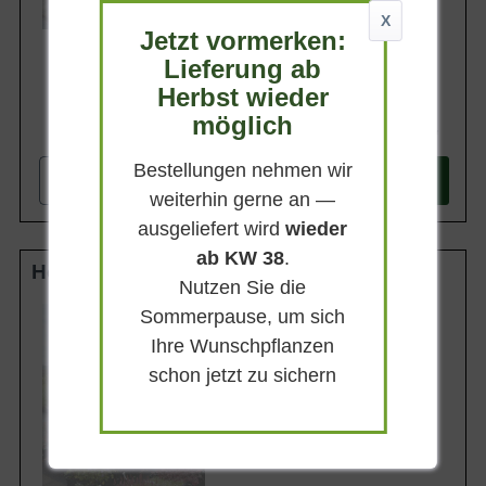
Lieferbar
X
Jetzt vormerken:
Lieferung ab
Herbst wieder
möglich
399,90 €
Bestellungen nehmen wir
-
+
In den
Warenkorb
weiterhin gerne an —
ausgeliefert wird
wieder
ab KW 38
.
Hochstamm-Spalier 10-12 StU m. Db.
Nutzen Sie die
Stammhöhe
Sommerpause, um sich
180 cm
Ihre Wunschpflanzen
Gesamthöhe
schon jetzt zu sichern
300 cm
Spalierhöhe
120 cm
Spalierbreite
120 cm