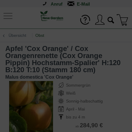
Anruf
Übersicht
Obst
Apfel 'Cox Orange' / Cox
Orangenrenette (Cox Orange
Pippin) Hochstamm-Spalier' H:120
B:120 T:10 (Stamm 180 cm)
Malus domestica 'Cox Orange'
Sommergrün
Weiß
Sonnig-halbschattig
April - Mai
bis zu 4 m
284,90 €
ab