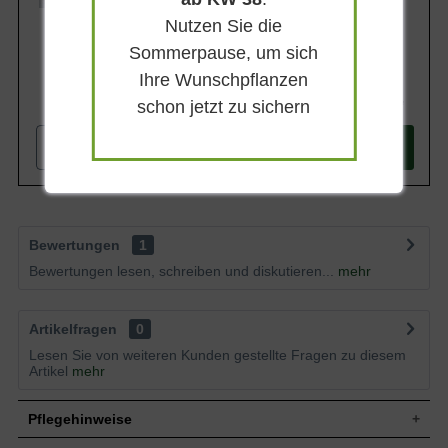
Nutzen Sie die
Sommerpause, um sich
Ihre Wunschpflanzen
327,90 €
schon jetzt zu sichern
-
+
In den
Warenkorb
Bewertungen
1
Bewertungen lesen, schreiben und diskutieren...
mehr
Artikelfragen
0
Lesen Sie von weiteren Kunden gestellte Fragen zu diesem
Artikel
mehr
Pflegehinweise