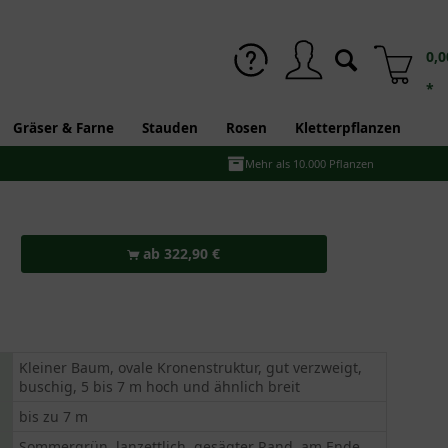
0,0
*
Gräser & Farne
Stauden
Rosen
Kletterpflanzen
Mehr als 10.000 Pflanzen
ab 322,90 €
Kleiner Baum, ovale Kronenstruktur, gut verzweigt,
buschig, 5 bis 7 m hoch und ähnlich breit
bis zu 7 m
Sommergrün, lanzettlich, gesägter Rand, am Ende