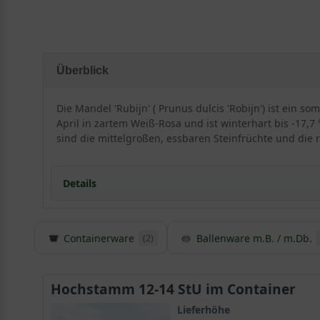
Überblick
Die Mandel 'Rubijn' ( Prunus dulcis 'Robijn') ist ein 
April in zartem Weiß-Rosa und ist winterhart bis -17,7
sind die mittelgroßen, essbaren Steinfrüchte und die 
Details
Herkunft und Besonderheiten des Mandelbaums
Containerware
Ballenware m.B. / m.Db.
(2)
Die Prunus dulcis ist seit Jahrtausenden in Kultur
Die Römer brachten den Mandelbaum nach Deutsc
Mandelbaum 'Rubijn' bis zu 7 Meter groß und eignet
Hochstamm 12-14 StU im Container
Der dezente Stamm trägt eine rötlich-braune Rinde
Das frische Blatt des Mandelbaums bringt Frische i
Lieferhöhe