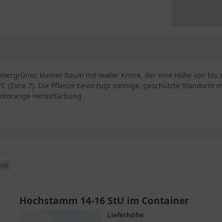
sommergrüner, kleiner Baum mit ovaler Krone, der eine Höhe von bis 
 °C (Zone 7). Die Pflanze bevorzugt sonnige, geschützte Standorte 
rotorange Herbstfärbung .
(4)
hland
 sich für den kleinen Garten
Hochstamm 14-16 StU im Container
n den Garten
Lieferhöhe