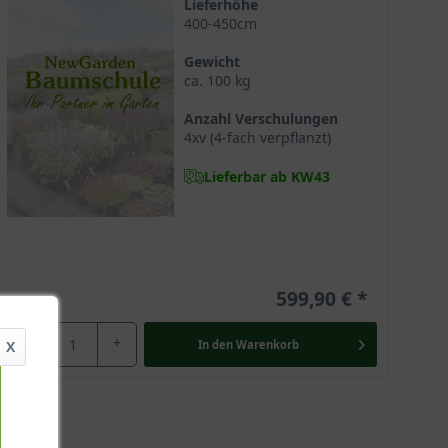
Lieferhöhe
ild wachsend in Gebüschen an sonnigen Hängen, zumeist
400-450cm
diterranen Charme zu erfreuen.
Gewicht
ca. 100 kg
Anzahl Verschulungen
er der botanischen Bezeichnung Amygdalus amara
4xv (4-fach verpflanzt)
hrt.
Lieferbar ab KW43
er kleine Baum erreicht eine ungefähre Endhöhe von bis
Baum hoch ist und begeistert durch ihre buschige
599,90 €
-
+
In den
Warenkorb
X
it lenkt er alle Aufmerksamkeit auf das charismatische