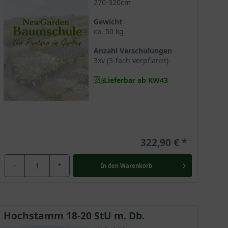
270-320cm
Gewicht
ca. 50 kg
Anzahl Verschulungen
3xv (3-fach verpflanzt)
Lieferbar ab KW43
nt und nahezu jedem Garteninteressierten ein Begriff
322,90 €
en Wuchsform der ideale Zierbaum für den heimischen
en wunderschönen Anblick. Eine liebliche Blüte sowie
-
+
In den
Warenkorb
Trotz dessen ist dieser
Obstbaum
bisher wenig in
Hochstamm 18-20 StU m. Db.
 aus Südwestasien, das natürliche Verbreitungsgebiet