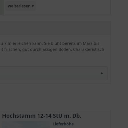
weiterlesen ▾
dieses Gehölz viele Eigenschaften, die für beinahe
jede Gartengröße zutreffen könnte. Vor allem die
geringe Wuchsendhöhe von nur maximal 7
Metern spricht für sich. Die Mandel 'Robijn'
gehört zu den sehr frühen Gehölzen im Garten,
zu 7 m erreichen kann. Sie blüht bereits im März bis
die uns den Frühling in ansprechender weiß-rosa
mit frischen, gut durchlässigen Böden. Charakteristisch
farbener Optik ankündigen. Sofern ein sonniger
und am besten geschützter Stand gewährleistet
wird, kommt dieser kleine Hausbaum zu seiner
maximalen Entfaltung. Außerdem genießt die
heimische Tierwelt in Form von Schmetterlingen,
Bienen und Insekten den Besuch an diesem
Baum. Zuletzt ist die nussige Steinfrucht der
Prunus dulcis 'Robijn' sicherlich ein weiteres
starkes Argument, um sich Gedanken zu machen
dieses Gehölz in die Überlegungen für die
Entscheidung beim Kauf mit einzubeziehen.
Hochstamm 12-14 StU m. Db.
Lieferhöhe