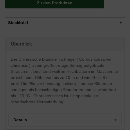
Zu den Produkten
Steckbrief
Großer Strauch, etagenförmiger Aufbau,
aufrecht, im Alter breit überhängende
Wuchs
Überblick
Seitenäste, 5 bis 10 m hoch und 4 bis 8 m
breit
Wuchshöhe
5 - 10 m
Der Chinesische Blumen-Hartriegel ( Cornus kousa var.
Sommergrün, eiförmig bis elliptisch, wenig
chinensis ) ist ein großer, etagenförmig aufgebauter
gewellt, Oberseite mittelgrün, Unterseite
Blatt
heller und behaart, Herbstfärbung
Strauch mit leuchtend weißen Hochblättern im Mai/Juni. Er
leuchtend rot, 8 bis 12 cm lang
erreicht eine Höhe von bis zu 10 m und wird 4 bis 8 m
Himbeerartige Steinfrucht, rosarot, ca. 2
breit. Die Pflanze bevorzugt lockere, humose Böden an
Frucht
cm dick
sonnigen bis halbschattigen Standorten und ist winterhart
Große, weiße Hochblätter auf grünlichen
bis –23 °C . Charakteristisch ist die spektakuläre
Blüte
Köpfchen
scharlachrote Herbstfärbung.
Blütezeit
Mai / Juni
Rinde
Graue Borke, später abblätternd
Kräftige Hauptwurzel, viele Feinwurzeln,
Details
Wurzeln
oberflächlich
Lockere, humose und nährstoffreiche