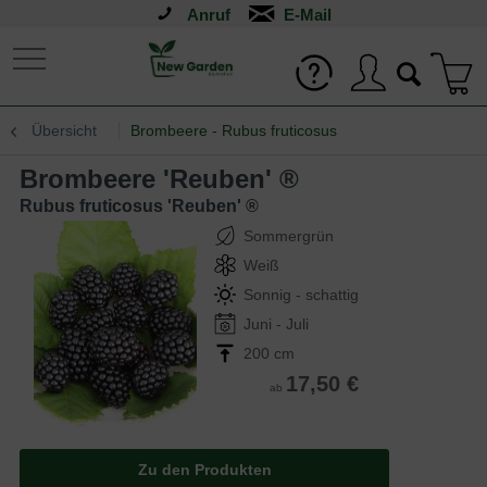
Anruf
Übersicht
Brombeere - Rubus fruticosus
Brombeere 'Reuben' ®
Rubus fruticosus 'Reuben' ®
Sommergrün
Weiß
Sonnig - schattig
Juni - Juli
200 cm
17,50 €
ab
Zu den Produkten