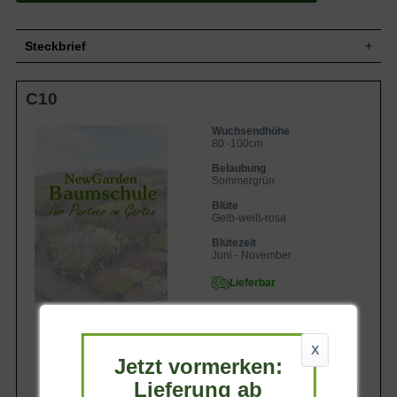
Steckbrief
Buschig, aufrecht, dicht verzweigt,
Wuchs
C10
kompakt, bis zu 100 cm hoch
Wuchshöhe
80 -100cm
Wuchsendhöhe
Sommergrün, oval, zugespitzt, gefiedert,
Blatt
80 -100cm
gesägt
Belaubung
Gelb-weiß-rosa, zart duftend, öfter
Blüte
Sommergrün
blühend, edel, doldenförmig
Blütezeit
Juni - November
Blüte
Gelb-weiß-rosa
Rinde
Braun, Zweige grün
Blütezeit
Wurzeln
Tiefwurzler
Juni - November
Boden
Humos, durchlässig, tiefgründig, frisch
Lieferbar
Standort
Sonnig bis halbschattig
Die Malerrose 'Marc Chagall®' ist ein
wahres Kunstwerk im Garten. Benannt zu
Ehren des 40. Geburtstags des Musée
X
National Marc Chagall, begeistert sie mit
Jetzt vormerken:
ihren bis zu 10 Zentimeter großen,
intensiv gefüllten Blüten, die in
Lieferung ab
37,90 €
lebendigem Farbenspiel aus Gelb-,