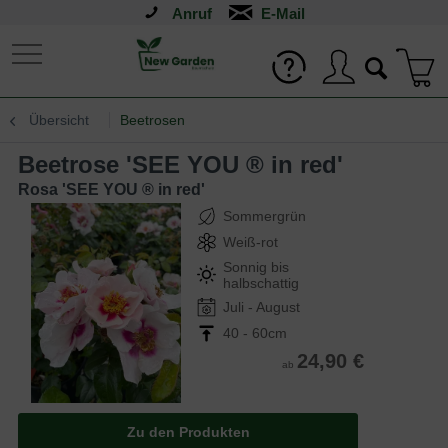
Anruf
Übersicht
Beetrosen
Beetrose 'SEE YOU ® in red'
Rosa 'SEE YOU ® in red'
Sommergrün
Weiß-rot
Sonnig bis
halbschattig
Juli - August
40 - 60cm
24,90 €
ab
Zu den Produkten