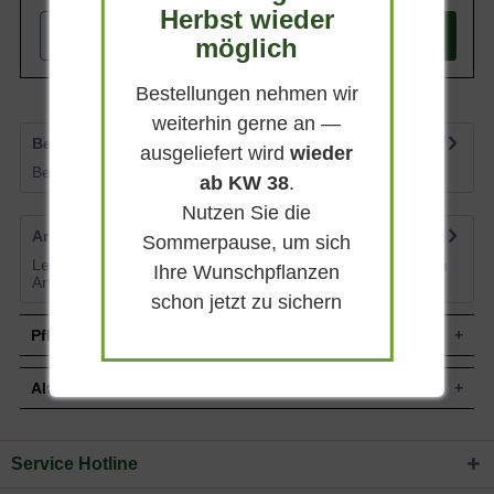
Herbst wieder
und gleichmäßig, ideal für Beete, Kübel
und naturnahe Pflanzungen.
-
+
In den
Warenkorb
möglich
Bestellungen nehmen wir
weiterhin gerne an —
Bewertungen
0
ausgeliefert wird
wieder
Bewertungen lesen, schreiben und diskutieren...
mehr
ab KW 38
.
Nutzen Sie die
Artikelfragen
0
Sommerpause, um sich
Lesen Sie von weiteren Kunden gestellte Fragen zu diesem
Ihre Wunschpflanzen
Artikel
mehr
schon jetzt zu sichern
Pflegehinweise
Alternative Pflanzen
Pflanz- und Pflegetipps Rosa 'Montana ®' /
Beetrose 'Montana'
Service Hotline
Sie suchen eine Alternative?
Mit ein paar kleinen Tipps und Tricks kann man