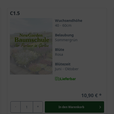
C1.5
Wuchsendhöhe
40 - 60cm
Belaubung
Sommergrün
Blüte
Rosa
Blütezeit
Juni - Oktober
Lieferbar
10,90 €
-
+
In den
Warenkorb