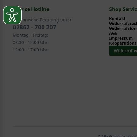
Service Hotline
Rosen > Beetrosen
Shop Servi
Kontakt
Telefonische Beratung unter:
Widerrufsrec
02862 - 700 207
Widerrufsfor
AGB
Montag - Freitag:
Impressum
08:30 - 12:00 Uhr
Kooperations
13:00 - 17:00 Uhr
Widerruf e
* Alle Preise inkl. ges