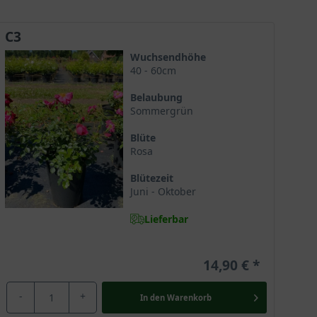
eignet sie sich ideal für flächige Pflanzungen,
Beete oder naturnahe Gärten. Duftneutral, aber
optisch ein echter Blickfang.
C3
Wuchsendhöhe
40 - 60cm
Belaubung
Sommergrün
Blüte
Rosa
Blütezeit
Juni - Oktober
Lieferbar
14,90 €
-
+
In den
Warenkorb