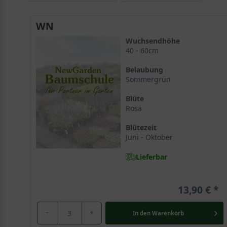
WN
Wuchsendhöhe
40 - 60cm
Belaubung
Sommergrün
Blüte
Rosa
Blütezeit
Juni - Oktober
Lieferbar
13,90 €
-
+
In den
Warenkorb