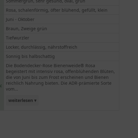
Sommergrün, sehr gesund, oval, grün
Rosa, schalenförmig, öfter blühend, gefüllt, klein
Juni - Oktober
Braun, Zweige grün
Tiefwurzler
Locker, durchlässig, nährstoffreich
Sonnig bis halbschattig
Die Bodendecker-Rose Bienenweide® Rosa
begeistert mit intensiv rosa, offenblühenden Blüten,
die von Juni bis zum Frost erscheinen und Bienen
reichlich Nahrung bieten. Die ADR-prämierte Sorte
:
vom...
weiterlesen ▾
Züchter Tantau ist robust, winterhart und äußerst
widerstandsfähig gegen Mehltau und
Sternrußtau. Mit 40–80 cm Wuchshöhe, dicht
verzweigten Trieben und dunkelgrünem Laub