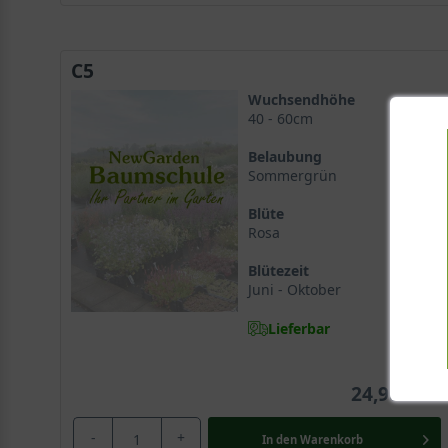
C5
Wuchsendhöhe
40 - 60cm
Belaubung
Sommergrün
Blüte
Rosa
Blütezeit
Juni - Oktober
Lieferbar
24,90 €
-
+
In den
Warenkorb