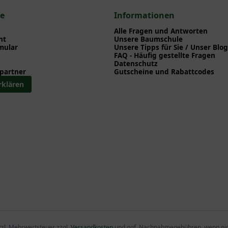
ce
Informationen
Alle Fragen und Antworten
ht
Unsere Baumschule
mular
Unsere Tipps für Sie / Unser Blog
FAQ - Häufig gestellte Fragen
Datenschutz
partner
Gutscheine und Rabattcodes
rklären
etzl. Mehrwertsteuer zzgl.
Versandkosten
und ggf. Nachnahmegebühren, wenn nic