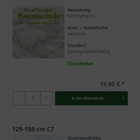
Belaubung
Sommergrün
rtrompetengewächse (Bignoniaceae) und der Gattung Campsis, welc
sationelle Art und Weise. Aufgrund ihres malerischen Wuchses, ei
Blatt- / Nadelfarbe
und attraktivste unter den Trompetenblumen. Sie wurde daher von d
Hellgrün
Standort
Sonnig-halbschattig
nd wird 8 Meter groß
Lieferbar
 Hybride eine rasant wachsende Schönheit, die sich circa 50 bis 
ranwächst. Der malerische
Kletterstrauch
zeigt sich dichtbuschig u
ein Klettergerüst oder auch eine triste Mauer mit ihrem exotisch
19,90 €
-
+
In den
Warenkorb
chimmern zunächst grünlich, im Laufe der Zeit wird die Rinde de
125-150 cm C7
nblume belebt den Garten
Wuchsendhöhe