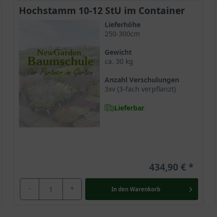
Hochstamm 10-12 StU im Container
Lieferhöhe
250-300cm
Gewicht
ca. 30 kg
Anzahl Verschulungen
3xv (3-fach verpflanzt)
Lieferbar
434,90 €
-
+
In den
Warenkorb