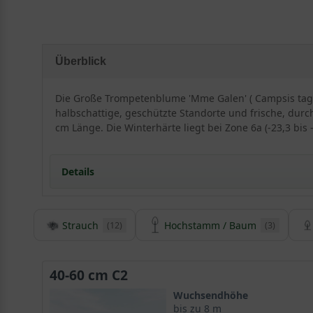
Überblick
Die Große Trompetenblume 'Mme Galen' ( Campsis tagli
halbschattige, geschützte Standorte und frische, dur
cm Länge. Die Winterhärte liegt bei Zone 6a (-23,3 bis -
Details
Strauch
Hochstamm / Baum
(12)
(3)
Herkunft und Besonderheiten der Trompetenblu
Die Orangerote Trompetenblume, auch Große Trompeten
erfreut und malerische Gartenimpressionen beschert. 
40-60 cm C2
Deutschland viele Lauben, Zäune und Hauswände mit ih
Wuchsendhöhe
bis zu 8 m