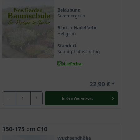
Belaubung
Sommergrün
he lediglich aus zwei Arten besteht. Die Züchtung
ner sensationellen Blüte und ihrer generellen
Blatt- / Nadelfarbe
er Royal Horticultural Society mit dem renommierten
Hellgrün
Standort
Sonnig-halbschattig
Lieferbar
80 cm pro Jahr entwickelt und daher bereits nach
nd gut verzweigt. Die Äste der Züchtung winden sich
en Charme.
22,90 €
-
+
In den
Warenkorb
s Strauchs dann aber bräunlich und bietet einen
150-175 cm C10
Wuchsendhöhe