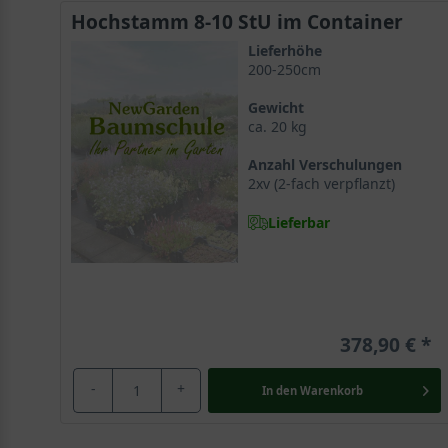
Hochstamm 8-10 StU im Container
Lieferhöhe
200-250cm
Gewicht
ca. 20 kg
Anzahl Verschulungen
2xv (2-fach verpflanzt)
Lieferbar
378,90 €
-
+
In den
Warenkorb