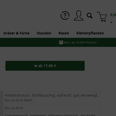
0,0
*
Gräser & Farne
Stauden
Rosen
Kletterpflanzen
Mehr als 10.000 Pflanzen
ab 17,90 €
Kletterstrauch, dichtbuschig, aufrecht, gut verzweigt,
bis zu 8 m hoch
bis zu 8 m
Sommergrün, gefiedert, eiförmig-länglich, am Ende