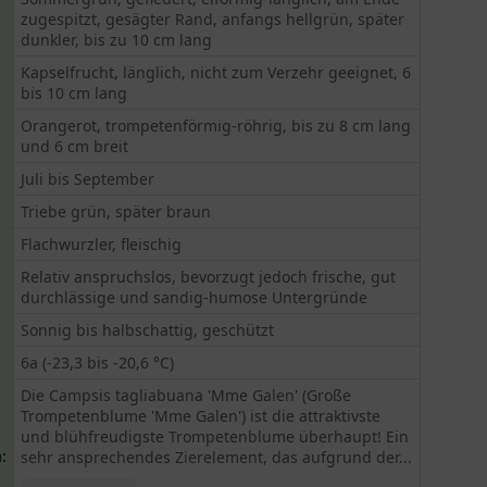
zugespitzt, gesägter Rand, anfangs hellgrün, später
dunkler, bis zu 10 cm lang
Kapselfrucht, länglich, nicht zum Verzehr geeignet, 6
bis 10 cm lang
Orangerot, trompetenförmig-röhrig, bis zu 8 cm lang
und 6 cm breit
Juli bis September
Triebe grün, später braun
Flachwurzler, fleischig
Relativ anspruchslos, bevorzugt jedoch frische, gut
durchlässige und sandig-humose Untergründe
Sonnig bis halbschattig, geschützt
6a (-23,3 bis -20,6 °C)
Die Campsis tagliabuana 'Mme Galen' (Große
Trompetenblume 'Mme Galen') ist die attraktivste
und blühfreudigste Trompetenblume überhaupt! Ein
:
sehr ansprechendes Zierelement, das aufgrund der...