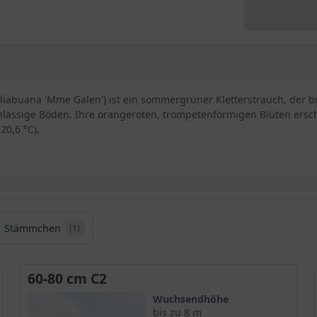
abuana 'Mme Galen') ist ein sommergrüner Kletterstrauch, der bi
chlässige Böden. Ihre orangeroten, trompetenförmigen Blüten ersch
20,6 °C).
Stämmchen
(1)
me ’Mme Galen‘
blume genannt, ist eine besonders attraktive Züchtung, die mit
Sie hört botanisch auf den Namen Campsis tagliabuana ’Mme Galen‘
60-80 cm C2
rer exotischen Erscheinung und gilt unter vielen Botanikern als 
Wuchsendhöhe
bis zu 8 m