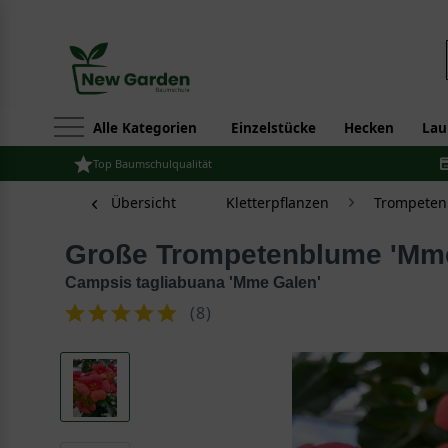
Alle Kategorien
Einzelstücke
Hecken
Lau
Top Baumschulqualität
Übersicht
Kletterpflanzen
Trompeten
Große Trompetenblume 'Mm
Campsis tagliabuana 'Mme Galen'
(
8
)