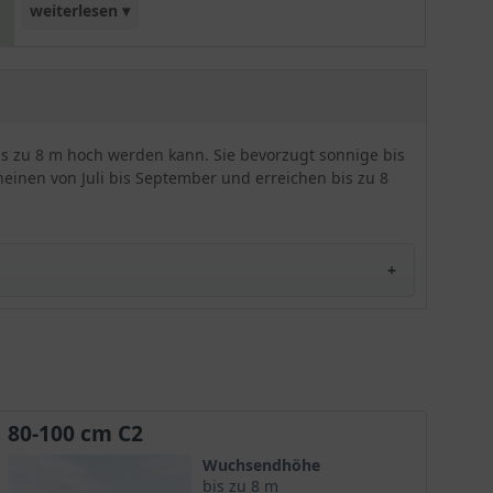
weiterlesen ▾
wunderschönen, zweifarbigen Blüten alle Blicke
auf sich zieht. Eine Kletterhilfe ist bei dieser Sorte
von Vorteil. 'Mme Galen' wird gerne für Pergolen,
Spaliere, Mauern oder Rankgerüste verwendet.
Insgesamt erweist sie sich als robust und gut
s zu 8 m hoch werden kann. Sie bevorzugt sonnige bis
schnittverträglich.
einen von Juli bis September und erreichen bis zu 8
 einer farbgewaltigen orangeroten Blütenpracht
. Die attraktive Zierpflanze schmückt auch in
80-100 cm C2
echte Gartenschönheit.
Wuchsendhöhe
bis zu 8 m