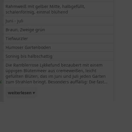
Rahmweiß mit gelber Mitte, halbgefüllt,
schalenförmig, einmal blühend
Juni - juli
Braun, Zweige grün
Tiefwurzler
Humoser Gartenboden
Sonnig bis halbschattig
Die Ramblerrose Lykkefund bezaubert mit einem
üppigen Blütenmeer aus cremeweißen, leicht
gefüllten Blüten, das im Juni und Juli jeden Garten
:
zum Strahlen bringt. Besonders auffällig: Die fast...
weiterlesen ▾
dornenlosen, biegsamen Triebe erklimmen
Rosenbögen, Pergolen oder Bäume mühelos. Ihr
eleganter Wuchs, kombiniert mit einem lieblichen
Duft und guter Winterhärte, macht sie zur
perfekten Wahl für romantische Gärten im