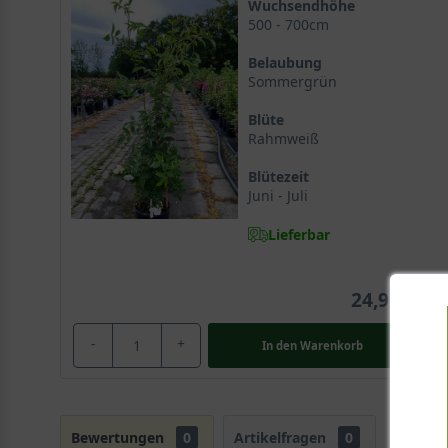
Wuchsendhöhe
500 - 700cm
Belaubung
Sommergrün
Blüte
Rahmweiß
Blütezeit
Juni - Juli
Lieferbar
24,90 €
-
+
In den
Warenkorb
Bewertungen
0
Artikelfragen
0