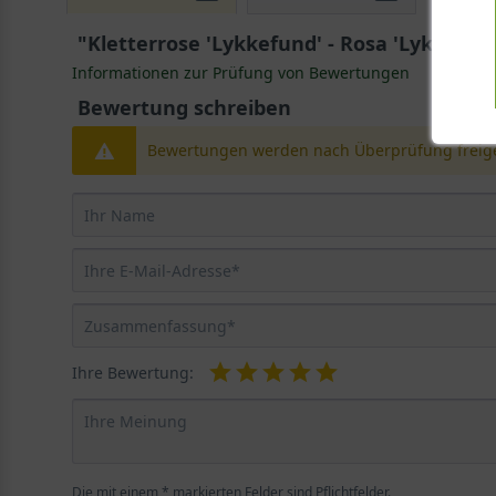
"Kletterrose 'Lykkefund' - Rosa 'Lykkefun
Informationen zur Prüfung von Bewertungen
Bewertung schreiben
Bewertungen werden nach Überprüfung freige
Ihre Bewertung:
Die mit einem * markierten Felder sind Pflichtfelder.