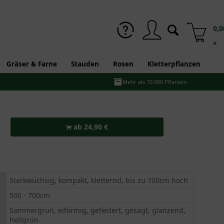
0,0
*
Gräser & Farne
Stauden
Rosen
Kletterpflanzen
Mehr als 10.000 Pflanzen
ab 24,90 €
Starkwüchsig, kompakt, kletternd, bis zu 700cm hoch
500 - 700cm
Sommergrün, eiförmig, gefiedert, gesägt, glänzend,
hellgrün