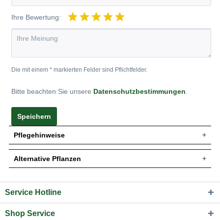
Ihre Bewertung:
Die mit einem * markierten Felder sind Pflichtfelder.
Bitte beachten Sie unsere
Datenschutzbestimmungen
.
Speichern
Pflegehinweise
Alternative Pflanzen
Pflanz- und Pflegetipps Rosa 'Montana ®' /
Beetrose 'Montana'
Service Hotline
Sie suchen eine Alternative?
Mit ein paar kleinen Tipps und Tricks kann man
In folgenden Kategorien finden Sie schöne Alternativen
Gartenpflanzen einen optimalen Start am neuen Standort
Shop Service