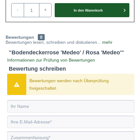
kleinen weißen Blüten, die einen zarten
rosafarbenen Schimmer tragen, zieht sie
-
+
In den
Warenkorb
zahlreiche Insekten an. Medeo® ist
äußerst hitzebeständig und kommt auch
in städtischen Umgebungen oder in der
Nähe von Straßen gut zurecht.
Bewertungen
0
Bewertungen lesen, schreiben und diskutieren...
mehr
"Bodendeckerrose 'Medeo' / Rosa 'Medeo'"
Informationen zur Prüfung von Bewertungen
Bewertung schreiben
Bewertungen werden nach Überprüfung
freigeschaltet.