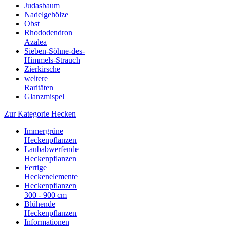
Judasbaum
Nadelgehölze
Obst
Rhododendron
Azalea
Sieben-Söhne-des-
Himmels-Strauch
Zierkirsche
weitere
Raritäten
Glanzmispel
Zur Kategorie Hecken
Immergrüne
Heckenpflanzen
Laubabwerfende
Heckenpflanzen
Fertige
Heckenelemente
Heckenpflanzen
300 - 900 cm
Blühende
Heckenpflanzen
Informationen