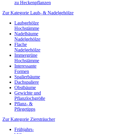
zu Heckenpflanzen
Zur Kategorie Laub- & Nadelgehölze
Laubgehölze
Hochstämme
Nadelbäume
Nadelgehölze
Flache
Nadelgehölze
Immergrüne
Hochstämme
Interessante
Formen
Spalierbäume
Dachspaliere
Obstbäume
Gewichte und
Pflanzlochgröße
Pflanz- &
Pflegetipps
Zur Kategorie Ziersträucher
Frühjahrs-