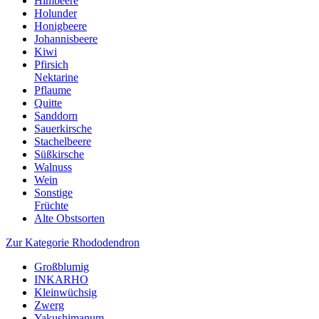
Himbeere
Holunder
Honigbeere
Johannisbeere
Kiwi
Pfirsich
Nektarine
Pflaume
Quitte
Sanddorn
Sauerkirsche
Stachelbeere
Süßkirsche
Walnuss
Wein
Sonstige
Früchte
Alte Obstsorten
Zur Kategorie Rhododendron
Großblumig
INKARHO
Kleinwüchsig
Zwerg
Yakushimanum