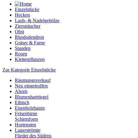
Einzelstücke
Hecken
Laub- & Nadelgehölze
Ziersträucher
Obst
Rhododendron
Gräser & Farne
Stauden
Rosen
Kletterpflanzen
Zur Kategorie Einzelstücke
Räumungsverkauf
Neu eingetroffen
Ahorn
Blumenhartriegel
Eibisch
Eisenholzbaum
Felsenbirne
Schirmform
Hortensien
Lagerströmie
Flieder des Südens