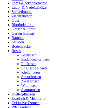
Fertig-Heckenelemente
Laub- & Nadelgehölze
Spalierbäume
Ziersträucher
Obst
Rhododendron
Gräser & Farne
Garten-Bonsai
Bambus
Stauden
Bodendecker
Rosen
Beetrosen
Bodendeckerrosen
Edelrosen
Englische Rosen
Kletterrosen
Strauchrosen
Zwergrosen
Wildrosen
Stammrosen
Kletterpflanzen
Exotisch & Mediterran
Exklusive Formen
Pflanzgefäße