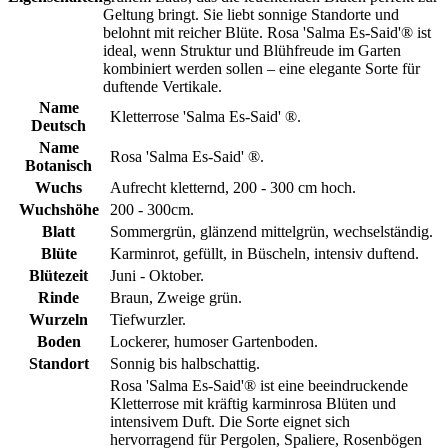
Geltung bringt. Sie liebt sonnige Standorte und
belohnt mit reicher Blüte. Rosa 'Salma Es-Said'® ist
ideal, wenn Struktur und Blühfreude im Garten
kombiniert werden sollen – eine elegante Sorte für
duftende Vertikale.
Name
Kletterrose 'Salma Es-Said' ®.
Deutsch
Name
Rosa 'Salma Es-Said' ®.
Botanisch
Wuchs
Aufrecht kletternd, 200 - 300 cm hoch.
Wuchshöhe
200 - 300cm.
Blatt
Sommergrün, glänzend mittelgrün, wechselständig.
Blüte
Karminrot, gefüllt, in Büscheln, intensiv duftend.
Blütezeit
Juni - Oktober.
Rinde
Braun, Zweige grün.
Wurzeln
Tiefwurzler.
Boden
Lockerer, humoser Gartenboden.
Standort
Sonnig bis halbschattig.
Rosa 'Salma Es-Said'® ist eine beeindruckende
Kletterrose mit kräftig karminrosa Blüten und
intensivem Duft. Die Sorte eignet sich
hervorragend für Pergolen, Spaliere, Rosenbögen