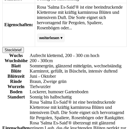
Rosa 'Salma Es-Said'® ist eine beeindruckende
Kletterrose mit kräftig karminrosa Blüten und
intensivem Duft. Die Sorte eignet sich
hervorragend für Pergolen, Spaliere,
Eigenschaften:
Rosenbögen oder...
weiterlesen ▾
Steckbrief
Rankgitter. Rosa 'Salma Es-Said'® überzeugt
Wuchs
Aufrecht kletternd, 200 - 300 cm hoch
mit glänzend grünem Laub, das die
Wuchshöhe
200 - 300cm
leuchtenden Blüten perfekt zur Geltung
Blatt
Sommergrün, glänzend mittelgrün, wechselständig
bringt. Sie liebt sonnige Standorte und
Blüte
Karminrot, gefüllt, in Büscheln, intensiv duftend
belohnt mit reicher Blüte. Rosa 'Salma Es-
Blütezeit
Juni - Oktober
Said'® ist ideal, wenn Struktur und
Rinde
Braun, Zweige grün
Blühfreude im Garten kombiniert werden
Wurzeln
Tiefwurzler
sollen – eine elegante Sorte für duftende
Boden
Lockerer, humoser Gartenboden
Vertikale.
Standort
Sonnig bis halbschattig
Rosa 'Salma Es-Said'® ist eine beeindruckende
Kletterrose mit kräftig karminrosa Blüten und
intensivem Duft. Die Sorte eignet sich hervorragend
für Pergolen, Spaliere, Rosenbögen oder Rankgitter.
Rosa 'Salma Es-Said'® überzeugt mit glänzend
Eigenschaften
grünem Laub, das die leuchtenden Blüten perfekt zur