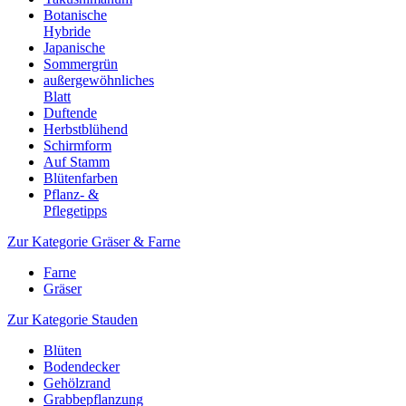
Botanische
Hybride
Japanische
Sommergrün
außergewöhnliches
Blatt
Duftende
Herbstblühend
Schirmform
Auf Stamm
Blütenfarben
Pflanz- &
Pflegetipps
Zur Kategorie Gräser & Farne
Farne
Gräser
Zur Kategorie Stauden
Blüten
Bodendecker
Gehölzrand
Grabbepflanzung