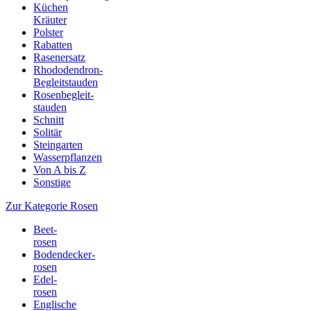
Küchen
Kräuter
Polster
Rabatten
Rasenersatz
Rhododendron-
Begleitstauden
Rosenbegleit-
stauden
Schnitt
Solitär
Steingarten
Wasserpflanzen
Von A bis Z
Sonstige
Zur Kategorie Rosen
Beet-
rosen
Bodendecker-
rosen
Edel-
rosen
Englische