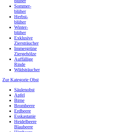
blüher
Sommer-
blüher
Herbst-
blüher
Winter-
blüher
Exklusive
Ziersträucher
Immergrüne
Ziergehölze
Auffällige
Rinde
Wildsträucher
Zur Kategorie Obst
Säulenobst
Apfel
Birne
Brombeere
Erdbeere
Esskastanie
Heidelbeere
Blaubeere