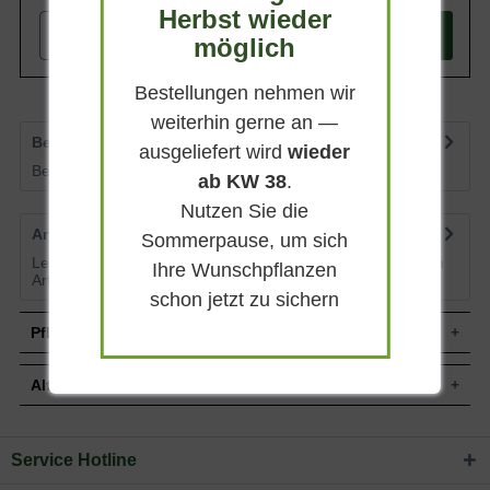
Herbst wieder
leuchtenden Blüten setzen starke Akzente
und sind ein echter Blickfang im Garten.
-
+
In den
Warenkorb
möglich
Bestellungen nehmen wir
weiterhin gerne an —
Bewertungen
0
ausgeliefert wird
wieder
Bewertungen lesen, schreiben und diskutieren...
mehr
ab KW 38
.
Nutzen Sie die
Artikelfragen
0
Sommerpause, um sich
Lesen Sie von weiteren Kunden gestellte Fragen zu diesem
Ihre Wunschpflanzen
Artikel
mehr
schon jetzt zu sichern
Pflegehinweise
Alternative Pflanzen
Pflanz- und Pflegetipps Rosa 'Montana ®' /
Beetrose 'Montana'
Service Hotline
Sie suchen eine Alternative?
Mit ein paar kleinen Tipps und Tricks kann man