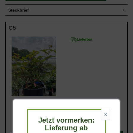
Steckbrief
Wuchs
xxxx
C5
Wuchshöhe
xxxx
Blatt
xxxx
Lieferbar
Blüte
xxxx
Blütezeit
xxxx
Rinde
xxxx
Wurzeln
xxxx
Boden
xxxx
Standort
xxxx
Eigenschaften
xxxx
X
Jetzt vormerken:
24,90 €
Lieferung ab