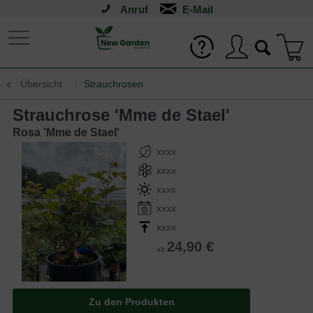
Anruf
Übersicht
Strauchrosen
Strauchrose 'Mme de Stael'
Rosa 'Mme de Stael'
xxxx
xxxx
xxxx
xxxx
xxxx
24,90 €
ab
Zu den Produkten