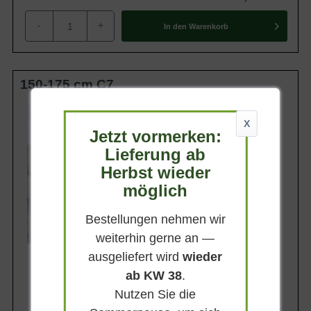
-
+
In den
Warenkorb
150-175 cm C7
Wuchsendhöhe
bis zu 6 m
X
Jetzt vormerken:
Belaubung
Immergrün
Lieferung ab
Herbst wieder
Blatt- / Nadelfarbe
Dunkelgrün
möglich
Standort
Halbschattig-schattig
Bestellungen nehmen wir
Lieferbar
weiterhin gerne an —
ausgeliefert wird
wieder
ab KW 38
.
Nutzen Sie die
57,90 €