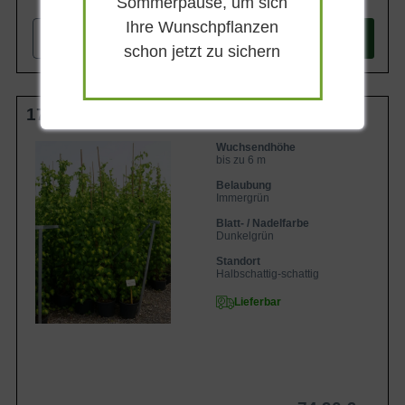
Sommerpause, um sich
Ihre Wunschpflanzen
-
+
In den
Warenkorb
schon jetzt zu sichern
175-200 cm C10
Wuchsendhöhe
bis zu 6 m
Belaubung
Immergrün
Blatt- / Nadelfarbe
Dunkelgrün
Standort
Halbschattig-schattig
Lieferbar