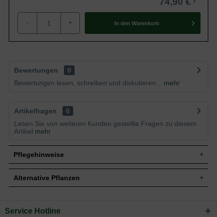
74,90 €
-
+
In den
Warenkorb
Bewertungen
0
Bewertungen lesen, schreiben und diskutieren...
mehr
Artikelfragen
0
Lesen Sie von weiteren Kunden gestellte Fragen zu diesem
Artikel
mehr
Pflegehinweise
Alternative Pflanzen
Pflanz- und Pflegetipps Hedera colchica 'Sulphur
Heart' / Elefantohr-Efeu 'Sulphur Heart'
Service Hotline
Sie suchen eine Alternative?