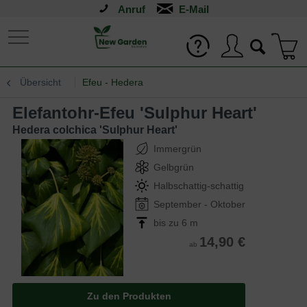
Anruf
Übersicht
Efeu - Hedera
Elefantohr-Efeu 'Sulphur Heart'
Hedera colchica 'Sulphur Heart'
Immergrün
Gelbgrün
Halbschattig-schattig
September - Oktober
bis zu 6 m
14,90 €
ab
Zu den Produkten