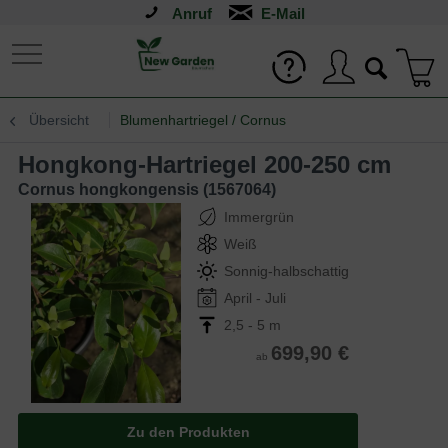
Anruf
Übersicht
Blumenhartriegel / Cornus
Hongkong-Hartriegel 200-250 cm
Cornus hongkongensis (1567064)
Immergrün
Weiß
Sonnig-halbschattig
April - Juli
2,5 - 5 m
699,90 €
ab
Zu den Produkten