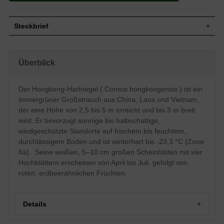
Steckbrief
Großstrauch, aufrecht, locker aufrecht,
Wuchs
2,5 - 5 m groß und bis 300 cm breit
Überblick
Wuchshöhe
2,5 - 5 m
Immergrün, eiförmig bis elliptisch, am
Ende lang zugespitzt, Oberseite
Der Hongkong-Hartriegel ( Cornus hongkongensis ) ist ein
Blatt
mittelgrün, Unterseite graugrün, Stiel
immergrüner Großstrauch aus China, Laos und Vietnam,
gelblich, sichtbare Blattadern, im Austrieb
rotbraune Behaarung
der eine Höhe von 2,5 bis 5 m erreicht und bis 3 m breit
wird. Er bevorzugt sonnige bis halbschattige,
Rundlich, rot, ca. 3 cm Zentimeter im
Frucht
Durchmesser.
windgeschützte Standorte auf frischem bis feuchtem,
Weiße Blüten mit grünem Schimmer,
durchlässigem Boden und ist winterhart bis -23,3 °C (Zone
Blüte
stern- bis schalenförmig, 5 bis 10 cm
6a) . Seine weißen, 5–10 cm großen Scheinblüten mit vier
groß, 4 Hochblätter
Hochblättern erscheinen von April bis Juli, gefolgt von
Blütezeit
April bis Juli
roten, erdbeerähnlichen Früchten.
Rinde
Grau, später abblätternd
Wurzeln
Flachwurzler
Boden
Frisch bis feucht, durchlässig
Details
Standort
Sonnig bis halbschattig, windgeschützt