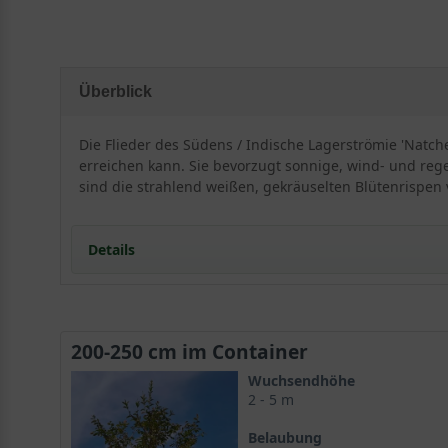
Überblick
Die Flieder des Südens / Indische Lagerströmie 'Natch
erreichen kann. Sie bevorzugt sonnige, wind- und rege
sind die strahlend weißen, gekräuselten Blütenrispen 
Details
Herkunft und Besonderheiten der Indischen Lage
200-250 cm im Container
Die Indische Lagerstroemia ist eine Pflanze des Süden
Wuchsendhöhe
hervorragend dazu geeignet ist. Der wunderschöne Zier
2 - 5 m
dann mit einer sensationellen Optik. Eine atembera
Belaubung
Rarität zu einer exklusiven Gartenschönheit, die medit