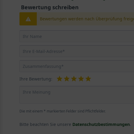
Die Indische Lagerstroemie wächst zumeist mehrstämm
Bewertung schreiben
einem Kübel gepflanzt bleibt sie jedoch etwas kleiner.
Bewertungen werden nach Überprüfung freige
dichtbuschigen Kronenstruktur. Da sie sich ebenso bre
steigert und den attraktiven Gartenstar zu einem echt
dekorativen Erscheinung.
Ablösende Rindenplatten machen den Stamm attrakti
Bereits die Rinde der Indischen Lagerstroemie zieht all
Sonnenschein und bildet nach einigen Jahren sich lös
besonders markant und verstärkt die extravagante Aus
Ihre Bewertung:
Exotisches Blattwerk der Indischen Lagerstroemi
Die Blätter der Kreppmyrte treiben zunächst in einem
strahlenden Kontrast zu der helleren, matten Blattun
Die mit einem * markierten Felder sind Pflichtfelder.
sind mit einer Länge von circa 8 cm eher klein und zei
Aufmerksamkeit aller interessierten Gärtner auf sich.
Bitte beachten Sie unsere
Datenschutzbestimmungen
.