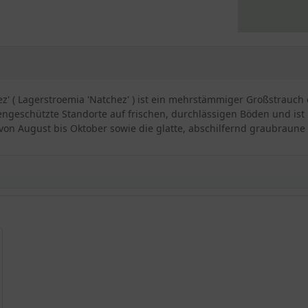
ez' ( Lagerstroemia 'Natchez' ) ist ein mehrstämmiger Großstrauch
ngeschützte Standorte auf frischen, durchlässigen Böden und ist bi
von August bis Oktober sowie die glatte, abschilfernd graubraune
rstroemie mit rosa Blüte
s und schmückt bisher nur vereinzelt den mitteleuropäischen Gart
strauch benötigt lediglich einen sonnigen, geschützten Platz und
ubende Blüte im Zusammenspiel mit einer malerischen Wuchsform 
erranes Flair versprüht.