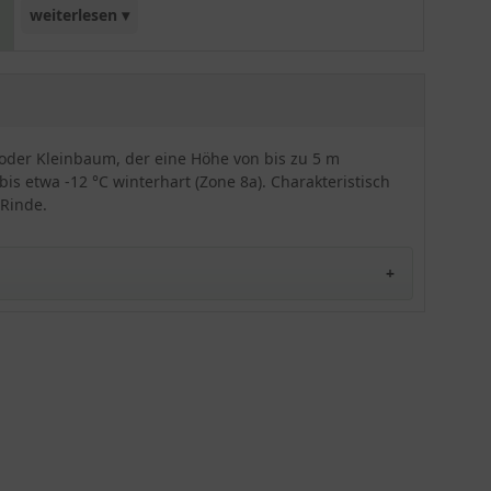
weiterlesen ▾
von bronzefarbenem Austrieb über Sommergrün
bis hin zu leuchtendem Orangerot im Herbst. Der
buschige, mehrstämmige Strauch oder Kleinbaum
wächst kompakt und erreicht eine Höhe und
Breite von 200 bis 500 cm.
 oder Kleinbaum, der eine Höhe von bis zu 5 m
s etwa -12 °C winterhart (Zone 8a). Charakteristisch
 Rinde.
en, obgleich sie mit etwas Unterstützung
 etwas Hilfestellung an kalten Tagen und begeistert
sowie einer markanten Rindenstruktur machen diese