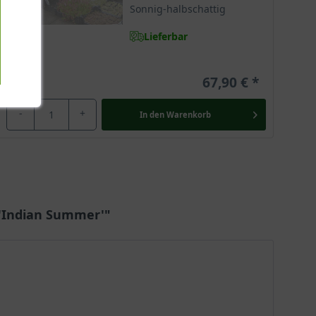
Sonnig-halbschattig
Lieferbar
67,90 €
-
+
In den
Warenkorb
'Indian Summer'"