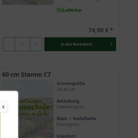
Lieferbar
74,90 €
-
+
In den
Warenkorb
60 cm Stamm C7
Kronengröße
20-30 cm
Belaubung
X
Sommergrün
Blatt- / Nadelfarbe
Frischgrün
Standort