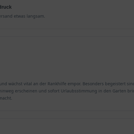
druck
Versand etwas langsam.
 und wächst vital an der Rankhilfe empor. Besonders begeistert si
inweg erscheinen und sofort Urlaubsstimmung in den Garten bri
macht.