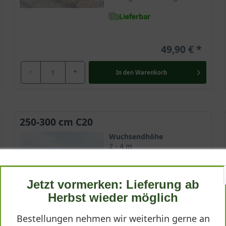
Lieferbar
49,90 €
-
+
In den
Warenkorb
250-300 cm C20
Wuchsendhöhe
2 - 4 m
Belaubung
Sommergrün
Jetzt vormerken: Lieferung ab
Blatt- / Nadelfarbe
Herbst wieder möglich
Frischgrün
Bestellungen nehmen wir weiterhin gerne an
Standort