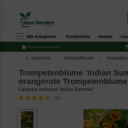
Alle Kategorien
Einzelstücke
Hecken
Lau
Top Baumschulqualität
Übersicht
Kletterpflanzen
Trompeten
Trompetenblume 'Indian Summer' / Gelb-
orangerote Trompetenblume
Campsis radicans 'Indian Summer'
(
8
)