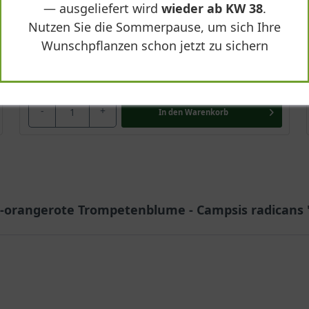
— ausgeliefert wird
wieder ab KW 38
.
Sonnig-halbschattig
Nutzen Sie die Sommerpause, um sich Ihre
Lieferbar
Wunschpflanzen schon jetzt zu sichern
167,90 €
-
+
In den
Warenkorb
-orangerote Trompetenblume - Campsis radicans 