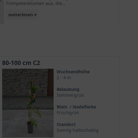
Trompetenblumen aus, die...
weiterlesen ▾
garantiert Farbe in Ihren Garten bringen. Ein
tolles Zierelement, das sich durch den
schlingenden Wuchs für die Begrünung von
Rankgerüsten oder Pergolen eignet.
80-100 cm C2
Wuchsendhöhe
2 - 4 m
Belaubung
Sommergrün
Blatt- / Nadelfarbe
Frischgrün
Standort
Sonnig-halbschattig