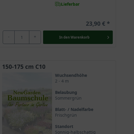
Lieferbar
23,90 €
-
+
In den
Warenkorb
150-175 cm C10
Wuchsendhöhe
2 - 4 m
Belaubung
Sommergrün
Blatt- / Nadelfarbe
Frischgrün
Standort
Sonnig-halbschattig