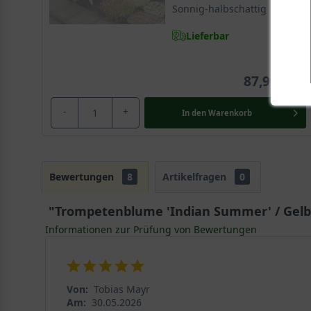
Sonnig-halbschattig
Lieferbar
87,90 €
-
+
In den
Warenkorb
Bewertungen
8
Artikelfragen
0
"Trompetenblume 'Indian Summer' / Gelb
Informationen zur Prüfung von Bewertungen
Von:
Tobias Mayr
Am:
30.05.2026