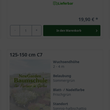
Lieferbar
19,90 €
-
+
In den
Warenkorb
125-150 cm C7
Wuchsendhöhe
2 - 4 m
Belaubung
Sommergrün
Blatt- / Nadelfarbe
Frischgrün
Standort
Sonnig-halbschattig