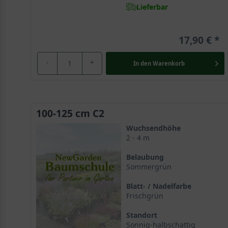
Lieferbar
17,90 €
-
+
In den
Warenkorb
100-125 cm C2
Wuchsendhöhe
2 - 4 m
Belaubung
Sommergrün
Blatt- / Nadelfarbe
Frischgrün
Standort
Sonnig-halbschattig