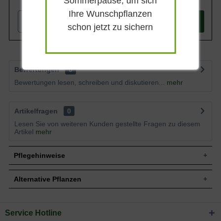
Sommerpause, um sich
Ihre Wunschpflanzen
-
+
In den
Warenkorb
schon jetzt zu sichern
Bewertungen
0
Bewertungen lesen, schreiben und diskutieren...
mehr
Artikelfragen
0
Lesen Sie von weiteren Kunden gestellte Fragen zu diesem
Artikel
mehr
Pflegehinweise
Alternative Pflanzen
Pflanz- und Pflegetipps Ficus carica / Echter
Feigenbaum / Feige
Service Hotline
Sie suchen eine Alternative?
Mit ein paar kleinen Tipps und Tricks kann man