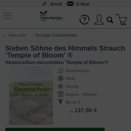
Anruf
Übersicht
Sonstige Exklusivitäten
Sieben Söhne des Himmels Strauch
'Temple of Bloom' ®
Heptocodium miconioides ’Temple of Bloom‘®
Sommergrün
Weiß
Sonnig
August - Oktober
Bis zu 6
137,90 €
ab