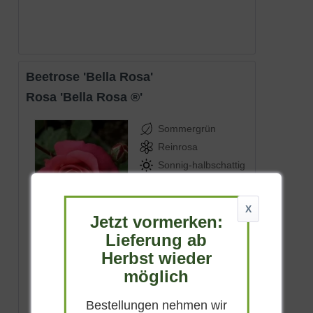
Beetrose 'Bella Rosa'
Rosa 'Bella Rosa ®'
Sommergrün
Reinrosa
Sonnig-halbschattig
Juni - September
40 - 60 cm
X
Jetzt vormerken:
Lieferbar
Lieferung ab
Herbst wieder
ab 13,90 € *
möglich
Bestellungen nehmen wir