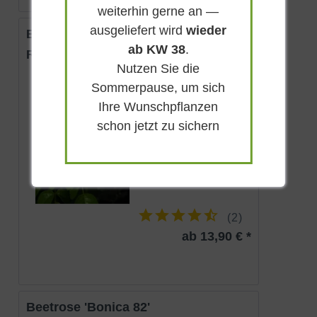
weiterhin gerne an —
ausgeliefert wird
wieder
Beetrose 'Bernstein Rose'
ab KW 38
.
Rosa 'Bernstein Rose ®'
Nutzen Sie die
Sommerpause, um sich
Sommergrün
Gelborange
Ihre Wunschpflanzen
Sonnig-halbschattig
schon jetzt zu sichern
Juni - September
bis zu 60 cm
Lieferbar
(
2
)
ab 13,90 € *
Beetrose 'Bonica 82'