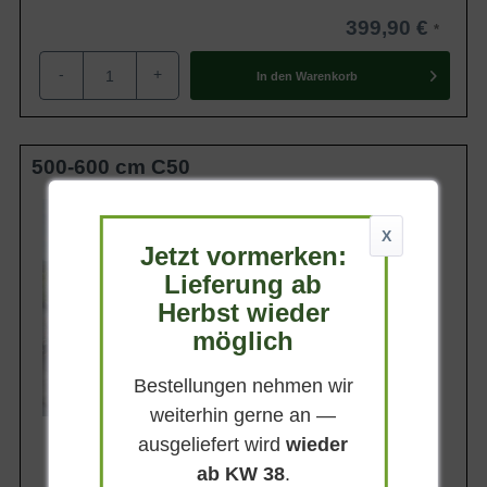
verzehrt. Die Borke des Japanischen Blauregens wird zur
399,90 €
Herstellung von Seilen und Sandalen genutzt.
-
+
In den
Warenkorb
500-600 cm C50
Wuchsendhöhe
6 - 10 m
X
Jetzt vormerken:
Belaubung
Sommergrün
Lieferung ab
Blatt- / Nadelfarbe
Herbst wieder
Hellgrün
möglich
Standort
Sonnig-halbschattig
Bestellungen nehmen wir
Lieferbar
weiterhin gerne an —
ausgeliefert wird
wieder
ab KW 38
.