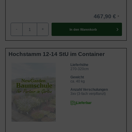
467,90 €
-
+
In den
Warenkorb
Hochstamm 12-14 StU im Container
Lieferhöhe
270-320cm
Gewicht
ca. 40 kg
Anzahl Verschulungen
3xv (3-fach verpflanzt)
Lieferbar