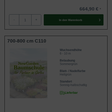
664,90 €
-
+
In den
Warenkorb
700-800 cm C110
Wuchsendhöhe
6 - 10 m
Belaubung
Sommergrün
Blatt- / Nadelfarbe
Hellgrün
Standort
Sonnig-halbschattig
Lieferbar