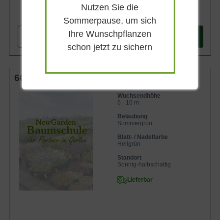
Nutzen Sie die
547,90 €
Sommerpause, um sich
Ihre Wunschpflanzen
-
+
In den
Warenkorb
schon jetzt zu sichern
600-700 cm C50
Wuchsendhöhe
6 - 10 m
Belaubung
Sommergrün
Blatt- / Nadelfarbe
Hellgrün
Standort
Sonnig-halbschattig
Lieferbar