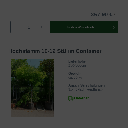
367,90 €
-
+
In den
Warenkorb
Hochstamm 10-12 StU im Container
Lieferhöhe
250-300cm
Gewicht
ca. 30 kg
Anzahl Verschulungen
3xv (3-fach verpflanzt)
Lieferbar