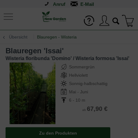
Anruf
Übersicht
Blauregen - Wisteria
Blauregen 'Issai'
Wisteria floribunda 'Domino' / Wisteria formosa 'Issai'
Sommergrün
Hellviolett
Sonnig-halbschattig
Mai - Juni
6 - 10 m
67,90 €
ab
Zu den Produkten