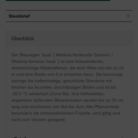
Steckbrief
Kletterpflanze, gut verzweigt,
Wuchs
starkwüchsig, linksswindend, 6 bis 10 m
Überblick
hoch und 4 m breit
Wuchshöhe
6 - 10 m
Sommergrün, elliptisch bis länglich-
Der Blauregen 'Issai' ( Wisteria floribunda 'Domino' /
eiförmig, gefiedert, am Ende zugespitzt,
Blatt
Wisteria formosa 'Issai' ) ist eine linkswindende,
hellgrün, Herbstfärbung gelblich, bis zu 8
cm lang
starkwüchsige Kletterpflanze, die eine Höhe von bis zu 10
m und eine Breite von 4 m erreichen kann. Sie bevorzugt
Länglich, grün, Hülsenfrucht,
Frucht
bohnenähnlich, nicht zum Verzehr
sonnige bis halbschattige, geschützte Standorte mit
geeignet
frischen bis feuchten, durchlässigen Böden und ist bis
Hellviolett, in bis zu 25 cm langen
-20,5 °C winterhart (Zone 6b). Ihre hellvioletten,
Blüte
Trauben, angenehm duftend
angenehm duftenden Blütentrauben werden bis zu 25 cm
Blütezeit
Mai bis Juni
lang und erscheinen von Mai bis Juni. Alle Pflanzenteile,
Rinde
Braungrau, glatt
besonders die bohnenähnlichen Früchte, sind giftig und
Fleischig, kräftig und weitstreichend, eher
nicht zum Verzehr geeignet.
Wurzeln
flachwurzelig
Frische bis feuchte, lockere, durchlässige
Boden
und nahrhafte Untergründe