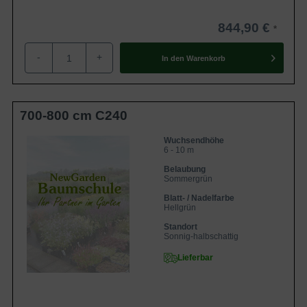
844,90 €
-
+
In den
Warenkorb
700-800 cm C240
Wuchsendhöhe
6 - 10 m
Belaubung
Sommergrün
Blatt- / Nadelfarbe
Hellgrün
Standort
Sonnig-halbschattig
Lieferbar