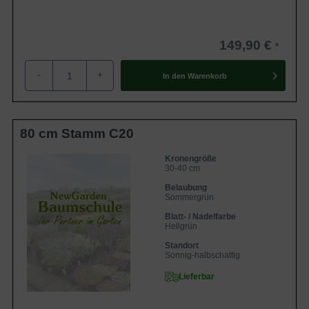
149,90 €
-
+
In den
Warenkorb
80 cm Stamm C20
Kronengröße
30-40 cm
Belaubung
Sommergrün
Blatt- / Nadelfarbe
Hellgrün
Standort
Sonnig-halbschattig
Lieferbar