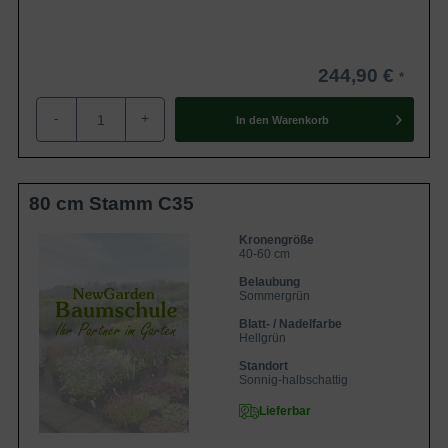
244,90 €
-
+
In den
Warenkorb
80 cm Stamm C35
Kronengröße
40-60 cm
Belaubung
Sommergrün
Blatt- / Nadelfarbe
Hellgrün
Standort
Sonnig-halbschattig
Lieferbar