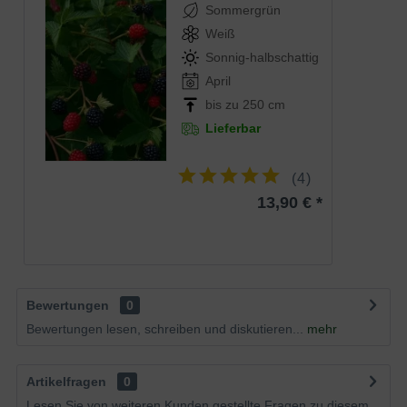
Sommergrün
Weiß
Sonnig-halbschattig
April
bis zu 250 cm
Lieferbar
(
4
)
13,90 € *
Bewertungen
0
Bewertungen lesen, schreiben und diskutieren...
mehr
Artikelfragen
0
Lesen Sie von weiteren Kunden gestellte Fragen zu diesem