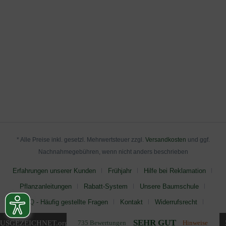
* Alle Preise inkl. gesetzl. Mehrwertsteuer zzgl.
Versandkosten
und ggf.
Nachnahmegebühren, wenn nicht anders beschrieben
Erfahrungen unserer Kunden
Frühjahr
Hilfe bei Reklamation
Pflanzanleitungen
Rabatt-System
Unsere Baumschule
FAQ - Häufig gestellte Fragen
Kontakt
Widerrufsrecht
AGB
Impressum
Datenschutz
SEHR GUT
USGEZEICHNET
.org
735 Bewertungen
Hinweise