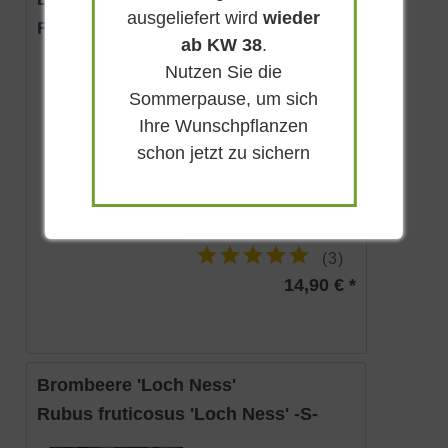
ausgeliefert wird
wieder
Rubus fruticosus 'Chester Thornless'
ab KW 38
.
Nutzen Sie die
Sommergrün
Sommerpause, um sich
Weiß
Ihre Wunschpflanzen
Sonnig-halbschattig
Juni - Juli
schon jetzt zu sichern
bis zu 4 m
Lieferbar
(
3
)
14,90 € *
Brombeere 'Loch Ness'
Rubus fruticosus 'Loch Ness' -S-