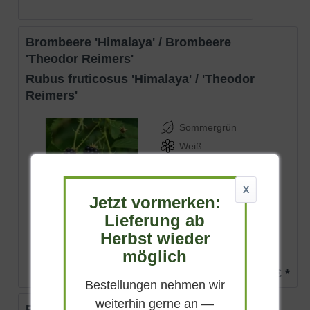
Brombeere 'Himalaya' / Brombeere
'Theodor Reimers'
Rubus fruticosus 'Himalaya' / 'Theodor
Reimers'
Sommergrün
Weiß
Sonnig-halbschattig
Mai - Juli
X
Jetzt vormerken:
100 - 150 cm
Lieferung ab
Lieferbar
Herbst wieder
möglich
(
3
)
15,90 € *
Bestellungen nehmen wir
weiterhin gerne an —
Brombeere 'Chester Thornless'