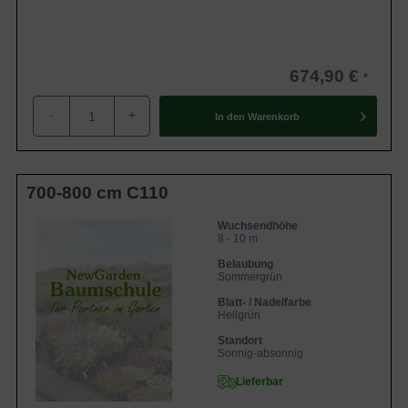
674,90 €
-
+
In den
Warenkorb
700-800 cm C110
Wuchsendhöhe
8 - 10 m
Belaubung
Sommergrün
Blatt- / Nadelfarbe
Hellgrün
Standort
Sonnig-absonnig
Lieferbar