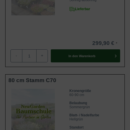
Sonnig-absonnig
Lieferbar
299,90 €
-
+
In den
Warenkorb
80 cm Stamm C70
Kronengröße
60-90 cm
Belaubung
Sommergrün
Blatt- / Nadelfarbe
Hellgrün
Standort