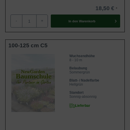
Beliebt ist die Wisteria sinensis ’Profilic’ in unseren
heimischen Gärten vor allem aufgrund der überreichen
18,50 €
violetten Blüten, die in einer imposanten Farbintensität
-
+
strahlen und traumhafte Gartenimpressionen bescheren.
In den
Warenkorb
Darüber hinaus gilt der Chinesische Blauregen als sehr
unkompliziert, pflegeleicht und robust. Im Zusammenspiel
mit seiner überwältigenden Optik ist Wisteria sinensis
100-125 cm C5
’Prolific‘ eine absolute Gartenschönheit, die jeden Garten
wirkungsvoll bereichert.
Wuchsendhöhe
8 - 10 m
Belaubung
Blauregen ist in vielen Gärten Mitteleuropa
Sommergrün
anzutreffen
Blatt- / Nadelfarbe
Hellgrün
Wisteria sinensis gehört zur Familie der
Standort
Schmetterlingsblütler und ist in Mitteleuropa ebenfalls
Sonnig-absonnig
unter dem Synonym Glyzinie bekannt. Entsprechen des
Lieferbar
deutschen Namens ist der Chinesische Blauregen in
Ostasien, vor allem aber in China sehr verbreitet und gilt
dort als heimisch. Auch in Europa hat der Blauregen