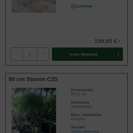
Lieferbar
199,90 €
-
+
In den
Warenkorb
80 cm Stamm C25
Kronengröße
30-50 cm
Belaubung
Sommergrün
Blatt- / Nadelfarbe
Hellgrün
Standort
Sonnig-absonnig