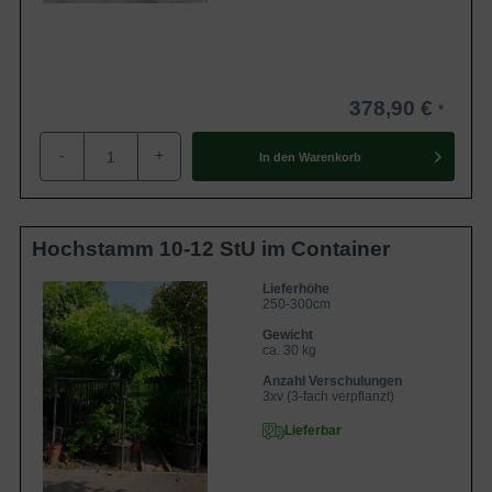
378,90 €
-
+
In den
Warenkorb
Hochstamm 10-12 StU im Container
Lieferhöhe
250-300cm
Gewicht
ca. 30 kg
Anzahl Verschulungen
3xv (3-fach verpflanzt)
Lieferbar