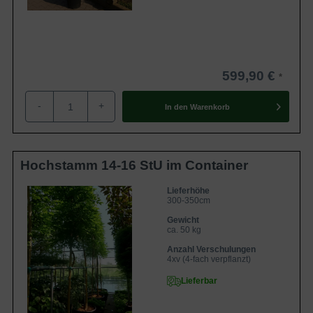
599,90 €
-
+
In den
Warenkorb
Hochstamm 14-16 StU im Container
Lieferhöhe
300-350cm
Gewicht
ca. 50 kg
Anzahl Verschulungen
4xv (4-fach verpflanzt)
Lieferbar