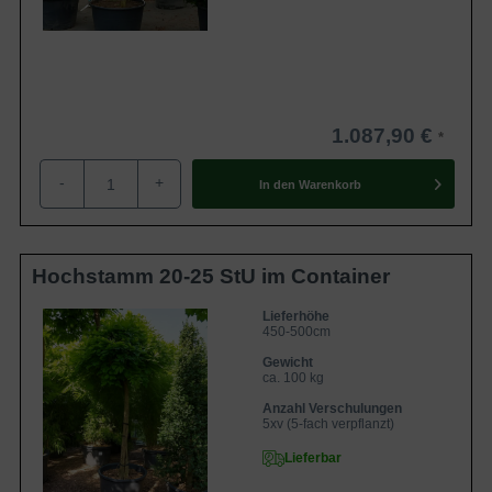
1.087,90 €
-
+
In den
Warenkorb
Hochstamm 20-25 StU im Container
Lieferhöhe
450-500cm
Gewicht
ca. 100 kg
Anzahl Verschulungen
5xv (5-fach verpflanzt)
Lieferbar