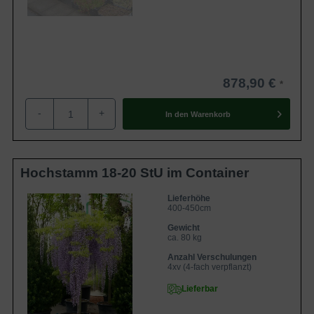
878,90 €
-
+
In den
Warenkorb
Hochstamm 18-20 StU im Container
Lieferhöhe
400-450cm
Gewicht
ca. 80 kg
Anzahl Verschulungen
4xv (4-fach verpflanzt)
Lieferbar