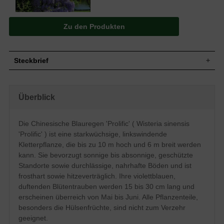
Zu den Produkten
Steckbrief
Starkwüchsige und hochwindende
Wuchs
Kletterpflanze, linkswindend, bis zu 8 m
Überblick
hoch und 6 m breit
Wuchshöhe
8 - 10 m
Sommergrün, elliptisch bis eilänglich,
Die Chinesische Blauregen 'Prolific' ( Wisteria sinensis
unpaarig gefiedert, anfangs behaart,
Blatt
'Prolific' ) ist eine starkwüchsige, linkswindende
später kahl, am Ende zugespitzt, hellgrün,
Herbstfärbung gelb, bis zu 7 cm lang
Kletterpflanze, die bis zu 10 m hoch und 6 m breit werden
kann. Sie bevorzugt sonnige bis absonnige, geschützte
Grüne Hülsenfrucht, länglich, bohnenartig,
Frucht
nicht zum Verzehr geeignet
Standorte sowie durchlässige, nahrhafte Böden und ist
Violettblaue Blüten in Trauben, 15 bis 30
frosthart sowie hitzeverträglich. Ihre violettblauen,
Blüte
cm lang, duftend
duftenden Blütentrauben werden 15 bis 30 cm lang und
Blütezeit
Mai bis Juni
erscheinen überreich von Mai bis Juni. Alle Pflanzenteile,
Rinde
Braungrau, glatt
besonders die Hülsenfrüchte, sind nicht zum Verzehr
Kräftig, fleischig, flach und weit
geeignet.
Wurzeln