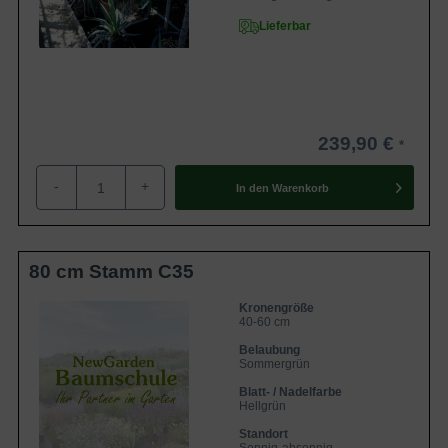
Lieferbar
239,90 €
-
+
In den
Warenkorb
80 cm Stamm C35
Kronengröße
40-60 cm
Belaubung
Sommergrün
Blatt- / Nadelfarbe
Hellgrün
Standort