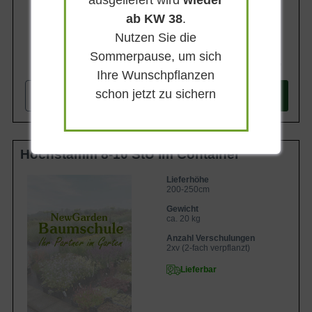
ab KW 38
.
Nutzen Sie die
Sommerpause, um sich
1.287,90 €
Ihre Wunschpflanzen
schon jetzt zu sichern
-
+
In den
Warenkorb
Hochstamm 8-10 StU im Container
Lieferhöhe
200-250cm
Gewicht
ca. 20 kg
Anzahl Verschulungen
2xv (2-fach verpflanzt)
Lieferbar