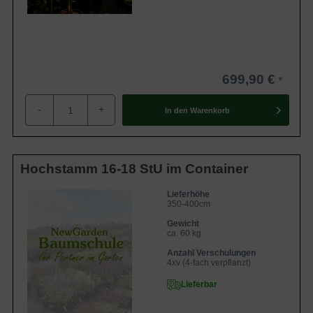
699,90 €
-
+
In den
Warenkorb
Hochstamm 16-18 StU im Container
Lieferhöhe
350-400cm
Gewicht
ca. 60 kg
Anzahl Verschulungen
4xv (4-fach verpflanzt)
Lieferbar