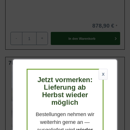
878,90 €
-
+
In den
Warenkorb
700-800 cm C240 Solitär
Wuchsendhöhe
X
8 - 10 m
Jetzt vormerken:
Lieferung ab
Belaubung
Sommergrün
Herbst wieder
Blatt- / Nadelfarbe
möglich
Hellgrün
Standort
Bestellungen nehmen wir
Sonnig-absonnig
weiterhin gerne an —
Lieferbar
ausgeliefert wird
wieder