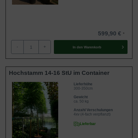
599,90 €
-
+
In den
Warenkorb
Hochstamm 14-16 StU im Container
Lieferhöhe
300-350cm
Gewicht
ca. 50 kg
Anzahl Verschulungen
4xv (4-fach verpflanzt)
Lieferbar