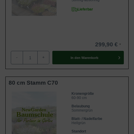
Sonnig-absonnig
Lieferbar
299,90 €
-
+
In den
Warenkorb
80 cm Stamm C70
Kronengröße
60-90 cm
Belaubung
Sommergrün
Blatt- / Nadelfarbe
Hellgrün
Standort