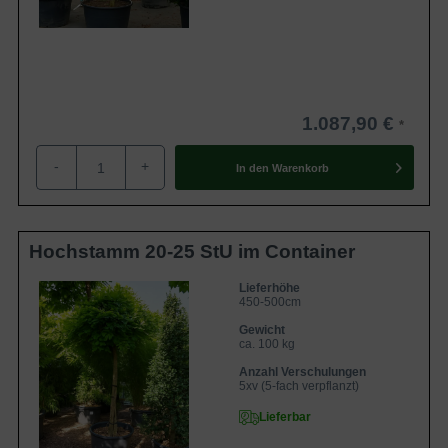
1.087,90 €
-
+
In den
Warenkorb
Hochstamm 20-25 StU im Container
Lieferhöhe
450-500cm
Gewicht
ca. 100 kg
Anzahl Verschulungen
5xv (5-fach verpflanzt)
Lieferbar