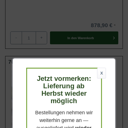
878,90 €
-
+
In den
Warenkorb
700-800 cm C240 Solitär
Wuchsendhöhe
X
8 - 10 m
Jetzt vormerken:
Lieferung ab
Belaubung
Sommergrün
Herbst wieder
Blatt- / Nadelfarbe
möglich
Hellgrün
Standort
Bestellungen nehmen wir
Sonnig-absonnig
weiterhin gerne an —
Lieferbar
ausgeliefert wird
wieder