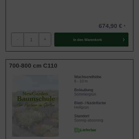
674,90 €
-
+
In den
Warenkorb
700-800 cm C110
Wuchsendhöhe
8 - 10 m
Belaubung
Sommergrün
Blatt- / Nadelfarbe
Hellgrün
Standort
Sonnig-absonnig
Lieferbar