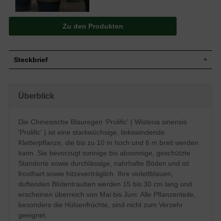
Zu den Produkten
Steckbrief
Starkwüchsige und hochwindende
Wuchs
Kletterpflanze, linkswindend, bis zu 8 m
Überblick
hoch und 6 m breit
Wuchshöhe
8 - 10 m
Sommergrün, elliptisch bis eilänglich,
Die Chinesische Blauregen 'Prolific' ( Wisteria sinensis
unpaarig gefiedert, anfangs behaart,
Blatt
'Prolific' ) ist eine starkwüchsige, linkswindende
später kahl, am Ende zugespitzt, hellgrün,
Herbstfärbung gelb, bis zu 7 cm lang
Kletterpflanze, die bis zu 10 m hoch und 6 m breit werden
kann. Sie bevorzugt sonnige bis absonnige, geschützte
Grüne Hülsenfrucht, länglich, bohnenartig,
Frucht
nicht zum Verzehr geeignet
Standorte sowie durchlässige, nahrhafte Böden und ist
Violettblaue Blüten in Trauben, 15 bis 30
frosthart sowie hitzeverträglich. Ihre violettblauen,
Blüte
cm lang, duftend
duftenden Blütentrauben werden 15 bis 30 cm lang und
Blütezeit
Mai bis Juni
erscheinen überreich von Mai bis Juni. Alle Pflanzenteile,
Rinde
Braungrau, glatt
besonders die Hülsenfrüchte, sind nicht zum Verzehr
Kräftig, fleischig, flach und weit
geeignet.
Wurzeln