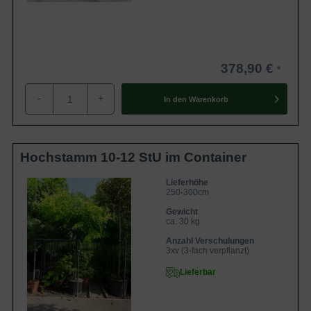
378,90 €
-
+
In den
Warenkorb
Hochstamm 10-12 StU im Container
Lieferhöhe
250-300cm
Gewicht
ca. 30 kg
Anzahl Verschulungen
3xv (3-fach verpflanzt)
Lieferbar