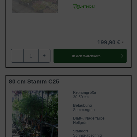
Lieferbar
199,90 €
-
+
In den
Warenkorb
80 cm Stamm C25
Kronengröße
30-50 cm
Belaubung
Sommergrün
Blatt- / Nadelfarbe
Hellgrün
Standort
Sonnig-absonnig