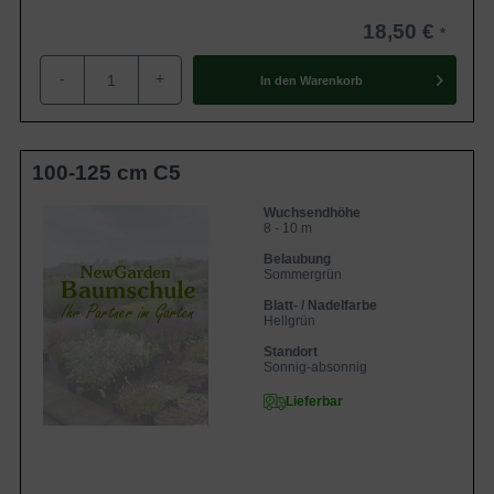
Beliebt ist die Wisteria sinensis ’Profilic’ in unseren
heimischen Gärten vor allem aufgrund der überreichen
18,50 €
violetten Blüten, die in einer imposanten Farbintensität
-
+
strahlen und traumhafte Gartenimpressionen bescheren.
In den
Warenkorb
Darüber hinaus gilt der Chinesische Blauregen als sehr
unkompliziert, pflegeleicht und robust. Im Zusammenspiel
mit seiner überwältigenden Optik ist Wisteria sinensis
100-125 cm C5
’Prolific‘ eine absolute Gartenschönheit, die jeden Garten
wirkungsvoll bereichert.
Wuchsendhöhe
8 - 10 m
Belaubung
Blauregen ist in vielen Gärten Mitteleuropa
Sommergrün
anzutreffen
Blatt- / Nadelfarbe
Hellgrün
Wisteria sinensis gehört zur Familie der
Standort
Schmetterlingsblütler und ist in Mitteleuropa ebenfalls
Sonnig-absonnig
unter dem Synonym Glyzinie bekannt. Entsprechen des
Lieferbar
deutschen Namens ist der Chinesische Blauregen in
Ostasien, vor allem aber in China sehr verbreitet und gilt
dort als heimisch. Auch in Europa hat der Blauregen