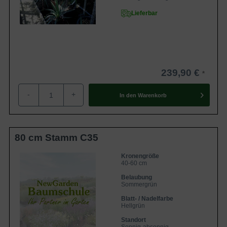
Lieferbar
239,90 €
-
+
In den
Warenkorb
80 cm Stamm C35
Kronengröße
40-60 cm
Belaubung
Sommergrün
Blatt- / Nadelfarbe
Hellgrün
Standort