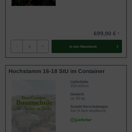
699,90 €
-
+
In den
Warenkorb
Hochstamm 16-18 StU im Container
Lieferhöhe
350-400cm
Gewicht
ca. 60 kg
Anzahl Verschulungen
4xv (4-fach verpflanzt)
Lieferbar