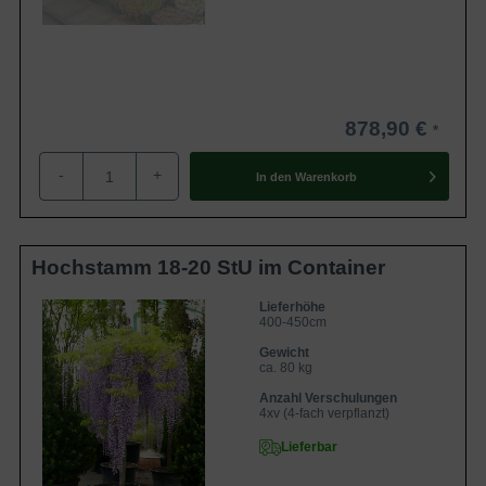
878,90 €
-
+
In den
Warenkorb
Hochstamm 18-20 StU im Container
Lieferhöhe
400-450cm
Gewicht
ca. 80 kg
Anzahl Verschulungen
4xv (4-fach verpflanzt)
Lieferbar