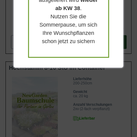
ab KW 38
.
Nutzen Sie die
Sommerpause, um sich
1.287,90 €
Ihre Wunschpflanzen
schon jetzt zu sichern
-
+
In den
Warenkorb
Hochstamm 8-10 StU im Container
Lieferhöhe
200-250cm
Gewicht
ca. 20 kg
Anzahl Verschulungen
2xv (2-fach verpflanzt)
Lieferbar