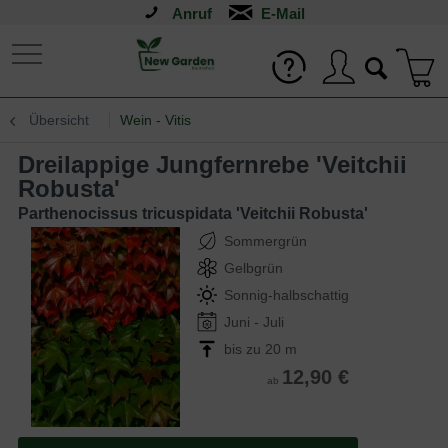
Anruf
Übersicht
Wein - Vitis
Dreilappige Jungfernrebe 'Veitchii
Robusta'
Parthenocissus tricuspidata 'Veitchii Robusta'
Sommergrün
Gelbgrün
Sonnig-halbschattig
Juni - Juli
bis zu 20 m
12,90 €
ab