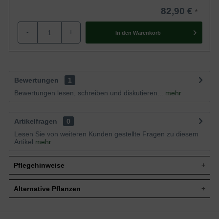
82,90 €
-
+
In den
Warenkorb
Bewertungen
1
Bewertungen lesen, schreiben und diskutieren...
mehr
Artikelfragen
0
Lesen Sie von weiteren Kunden gestellte Fragen zu diesem
Artikel
mehr
Pflegehinweise
Alternative Pflanzen
Pflanz- und Pflegetipps Parthenocissus
tricuspidata 'Veitchii Robusta' / Dreilappige