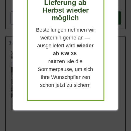
Lieferung ab
14,90 €
Herbst wieder
möglich
-
+
In den
Warenkorb
Bestellungen nehmen wir
weiterhin gerne an —
175-200 cm C20
ausgeliefert wird
wieder
ab KW 38
.
Wuchsendhöhe
bis zu 20 m
Nutzen Sie die
Belaubung
Sommerpause, um sich
Sommergrün
Ihre Wunschpflanzen
Blatt- / Nadelfarbe
Frischgrün
schon jetzt zu sichern
Standort
Sonnig-halbschattig
Lieferbar