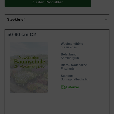
Zu den Produkten
Steckbrief
Kletterstrauch, aufrecht, stark verzweigt,
50-60 cm C2
Wuchs
starkwüchsig, nach 10 Jahren ca. 8 m
hoch, im Alter bis zu 20 m hoch
Wuchshöhe
bis zu 20 m
Wuchsendhöhe
bis zu 20 m
Sommergrün, ungelappt bis dreilappig,
am Ende zugespitzt, grob gezähnt, im
Belaubung
Blatt
Austrieb bronzefarben bis braunrot, dann
Sommergrün
frischgrün, Herbstfarbe goldgelborange
Blatt- / Nadelfarbe
bis karminrot, 15 bis 20 cm lang
Frischgrün
Beeren, schwarz, blau bereift,
Frucht
erbsengroß, nicht zum Verzehr geeignet
Standort
Sonnig-halbschattig
Blüte
Gelbgrüne Trugdolden
Blütezeit
Juni - Juli
Lieferbar
Rinde
Braun
Wurzeln
Flachwurzler, fleischig
Insgesamt anspruchslos, bevorzugt
Boden
trockene bis frische, durchlässige und
nahrhafte Untergründe