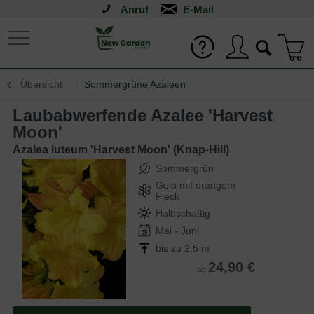
Anruf
Übersicht
Sommergrüne Azaleen
Laubabwerfende Azalee 'Harvest
Moon'
Azalea luteum 'Harvest Moon' (Knap-Hill)
Sommergrün
Gelb mit orangem
Fleck
Halbschattig
Mai - Juni
bis zu 2,5 m
24,90 €
ab