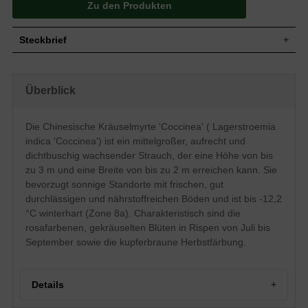
Zu den Produkten
Steckbrief
Mittelgroßer Strauch, aufrecht, kompakt,
Wuchs
dichtbuschig, bis zu 300 cm hoch und 200
Überblick
cm breit
Wuchshöhe
Bis zu 3 m
Sommergrün, oval, ledrig, ganzrandig,
Die Chinesische Kräuselmyrte 'Coccinea' ( Lagerstroemia
Blatt
glänzend, dunkelgrün, Kupferbraune
indica 'Coccinea') ist ein mittelgroßer, aufrecht und
Herbstfärbung
dichtbuschig wachsender Strauch, der eine Höhe von bis
Frucht
Braune Kapselfrucht
zu 3 m und eine Breite von bis zu 2 m erreichen kann. Sie
Rosat, gekräuselt, in Rispen zusammen,
Blüte
bevorzugt sonnige Standorte mit frischen, gut
reichblühend
durchlässigen und nährstoffreichen Böden und ist bis -12,2
Blütezeit
Juli bis September
°C winterhart (Zone 8a). Charakteristisch sind die
Rinde
Hellbraun bis graubraun, glatt
rosafarbenen, gekräuselten Blüten in Rispen von Juli bis
Wurzeln
Herzwurzler
September sowie die kupferbraune Herbstfärbung.
Frische, gut durchlässige und
Boden
nährstoffreiche Untergründe, Staunässe
vermeiden
Details
Standort
Sonnig
Winterhart
8a (-12,2 bis -9,5 °C)