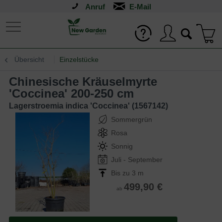
Anruf
Übersicht
Einzelstücke
Chinesische Kräuselmyrte
'Coccinea' 200-250 cm
Lagerstroemia indica 'Coccinea' (1567142)
Sommergrün
Rosa
Sonnig
Juli - September
Bis zu 3 m
499,90 €
ab