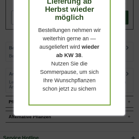
Lieferung ab
187,90 €
Herbst wieder
möglich
-
+
In den
Warenkorb
Bestellungen nehmen wir
weiterhin gerne an —
ausgeliefert wird
wieder
Bewertungen
0
ab KW 38
.
Bewertungen lesen, schreiben und diskutieren...
mehr
Nutzen Sie die
Sommerpause, um sich
Artikelfragen
0
Ihre Wunschpflanzen
Lesen Sie von weiteren Kunden gestellte Fragen zu diesem
Artikel
mehr
schon jetzt zu sichern
Pflegehinweise
Alternative Pflanzen
Pflanz- und Pflegetipps Cupressocyparis l.
'Castlewellan' Spirale
Service Hotline
Sie suchen eine Alternative?