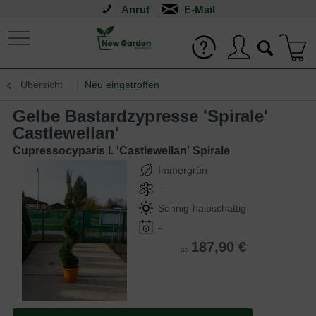
Anruf
Übersicht
Neu eingetroffen
Gelbe Bastardzypresse 'Spirale'
Castlewellan'
Cupressocyparis l. 'Castlewellan' Spirale
Immergrün
-
Sonnig-halbschattig
-
187,90 €
ab