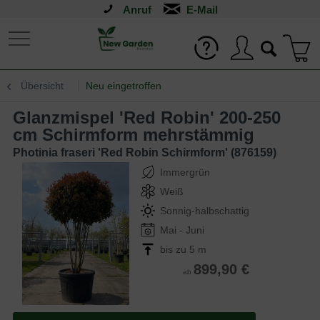
Anruf
Übersicht
Neu eingetroffen
Glanzmispel 'Red Robin' 200-250
cm Schirmform mehrstämmig
Photinia fraseri 'Red Robin Schirmform' (876159)
Immergrün
Weiß
Sonnig-halbschattig
Mai - Juni
bis zu 5 m
899,90 €
ab