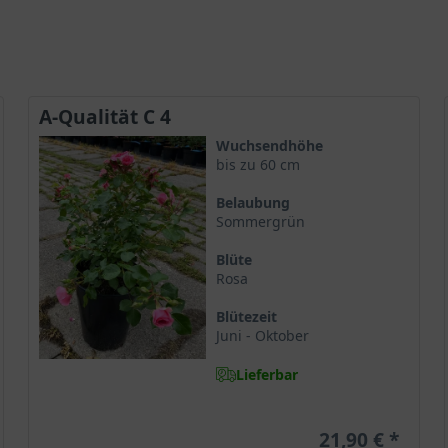
A-Qualität C 4
Wuchsendhöhe
bis zu 60 cm
Belaubung
Sommergrün
Blüte
Rosa
Blütezeit
Juni - Oktober
Lieferbar
21,90 €