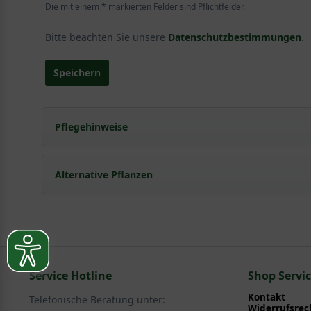
Die mit einem * markierten Felder sind Pflichtfelder.
Bitte beachten Sie unsere
Datenschutzbestimmungen
.
Speichern
Pflegehinweise
Pflanz- und Pflegetipps Rosa 'Pink Swany ®' / B
Alternative Pflanzen
Mit ein paar kleinen Tipps und Tricks kann man Garte
Pflege- und Pflanztipps
, wo Sie zahlreiche Information
Sie suchen eine Alternative?
Pflegeanleitung zum Download an, die Sie nachstehe
In folgenden Kategorien finden Sie schöne Alternativen
Service Hotline
Rosen > Beetrosen
Shop Servi
Kontakt
Telefonische Beratung unter:
Widerrufsrec