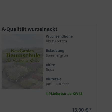
als Einzel- als auch als Gruppenpflanzung
geeignet. 'Pink Swany' ist ebenfalls mit dem "
ADR"-Prädikat ausgezeichnet. Wir empfehlen
Ihnen 3 bis 4 Pflanzen pro m² zu setzen.
A-Qualität wurzelnackt
Wuchsendhöhe
bis zu 60 cm
Belaubung
Sommergrün
Blüte
Rosa
Blütezeit
Juni - Oktober
Lieferbar ab KW43
13,90 €