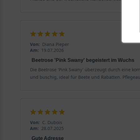
Von:
Diana Pieper
Am:
19.07.2026
Beetrose 'Pink Swany' begeistert im Wuchs
Die Beetrose 'Pink Swany' überzeugt durch eine k
und buschig, ideal für Beete und Rabatten. Pflegea
Von:
C. Dubois
Am:
28.07.2025
Gute Adresse