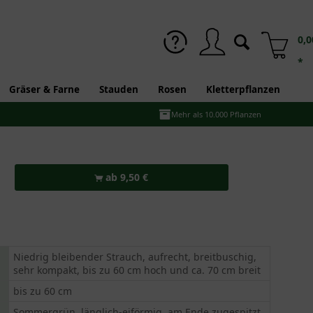
0,0
*
Gräser & Farne
Stauden
Rosen
Kletterpflanzen
Mehr als 10.000 Pflanzen
ab 9,50 €
Niedrig bleibender Strauch, aufrecht, breitbuschig,
sehr kompakt, bis zu 60 cm hoch und ca. 70 cm breit
bis zu 60 cm
Sommergrün, länglich-eiförmig, am Ende zugespitzt,