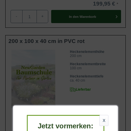
199,95 €
-
+
In den
Warenkorb
200 x 100 x 40 cm in PVC rot
Heckenelementhöhe
200 cm
Heckenelementbreite
100 cm
Heckenelementtiefe
ca. 40 cm
Lieferbar
X
Jetzt vormerken: