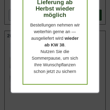
Lieferung ab
234,95 €
Herbst wieder
möglich
-
+
In den
Warenkorb
Bestellungen nehmen wir
weiterhin gerne an —
200 x 100 x 40 cm in PVC schwarz
ausgeliefert wird
wieder
ab KW 38
.
Heckenelementhöhe
200 cm
Nutzen Sie die
Heckenelementbreite
Sommerpause, um sich
100 cm
Ihre Wunschpflanzen
Heckenelementtiefe
ca. 40 cm
schon jetzt zu sichern
Lieferbar