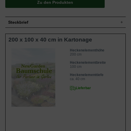
Zu den Produkten
Steckbrief
Kleiner Baum, rundkronig; 5–10 m hoch
Wuchs
200 x 100 x 40 cm in Kartonage
und breit
Oben dunkelgrün, unten heller, 3-5lappig;
Blatt
Herbstfarbe leuchtend gelb bis orange
Heckenelementhöhe
200 cm
Blüte
Unscheinbare, gelb-grüne Rispen
Heckenelementbreite
Blütezeit
Mai
100 cm
Keine besonderen Ansprüche, bevorzugt
Boden
allerdings den durchlässigen Untergrund
Heckenelementtiefe
ca. 40 cm
Standort
Sonnig – Schatten
Lieferbar
Eigenschaften
Kann ganzjährig geschnitten werden