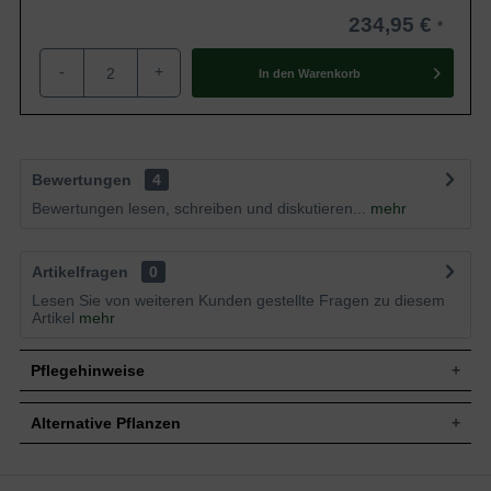
234,95 €
-
+
In den
Warenkorb
Bewertungen
4
Bewertungen lesen, schreiben und diskutieren...
mehr
Artikelfragen
0
Lesen Sie von weiteren Kunden gestellte Fragen zu diesem
Artikel
mehr
Pflegehinweise
Alternative Pflanzen
Pflanz- und Pflegetipps Acer campestre
Heckenelement / Feld-Ahorn / Fertighecke /