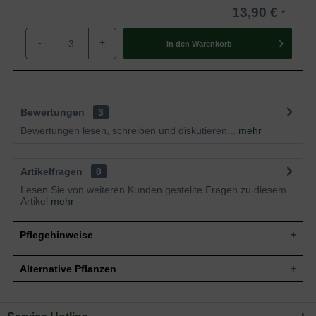
13,90 €
-
+
In den
Warenkorb
Bewertungen
3
Bewertungen lesen, schreiben und diskutieren...
mehr
Artikelfragen
0
Lesen Sie von weiteren Kunden gestellte Fragen zu diesem
Artikel
mehr
Pflegehinweise
Alternative Pflanzen
Pflanz- und Pflegetipps Rosa 'A Whiter Shade of
Pale ®' / Edelrose 'A Whiter Shade of Pale'