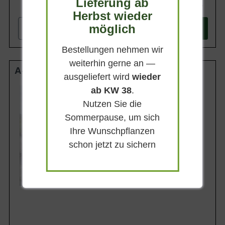
Lieferung ab
24,90 €
Herbst wieder
möglich
-
+
In den
Warenkorb
Bestellungen nehmen wir
weiterhin gerne an —
A-Qualität wurzelnackt
ausgeliefert wird
wieder
ab KW 38
Wuchsendhöhe
.
70 - 90 cm
Nutzen Sie die
Belaubung
Sommerpause, um sich
Sommergrün
Ihre Wunschpflanzen
Blüte
Weißrosa
schon jetzt zu sichern
Blütezeit
Juni - November
Lieferbar ab KW43