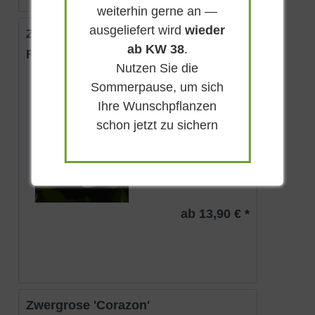
weiterhin gerne an —
ausgeliefert wird
wieder
Zwergrose 'Honeymilk'
ab KW 38
.
Rosa 'Honeymilk ®'
Nutzen Sie die
Sommerpause, um sich
Sommergrün
Weißgelb
Ihre Wunschpflanzen
Sonnig-halbschattig
schon jetzt zu sichern
Juni - Oktober
40 - 50 cm
Lieferbar
ab 13,90 € *
Zwergrose 'Corazon'