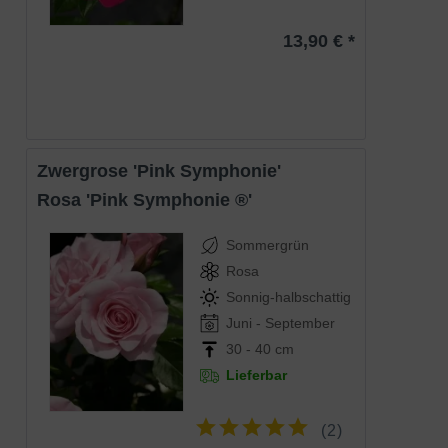
Die Rosa 'Biedermeier ®' (Zwergrose
'Biedermeier') ist eine schöne Zwergrose,
13,90 € *
die sich sehr gut als Kübelpflanze auf
Balkonen und Terrassen oder als
Gruppenpflanze im Garten eignet. Auch
Eigenschaften
für den Vasenschnitt eine tolle Alternative.
Ihre weißen Blüten, die einen edlen
kirschroten Rand aufweisen, werden Sie
garantiert begeistern! Wir empfehlen ca. 9
Pflanzen pro m² zu setzen.
Zwergrose 'Pink Symphonie'
Rosa 'Pink Symphonie ®'
Sommergrün
Rosa
Sonnig-halbschattig
Juni - September
30 - 40 cm
Lieferbar
(
2
)