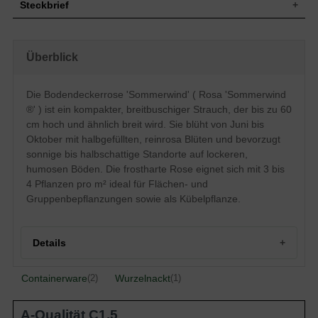
Steckbrief
Niedrig bleibender Strauch, aufrecht,
Wuchs
breitbuschig, sehr kompakt, gut verzweigt,
Überblick
bis 60 cm hoch und ähnlich breit
Wuchshöhe
bis zu 60 cm
Sommergrün, länglich-eiförmig, am Ende
Die Bodendeckerrose 'Sommerwind' ( Rosa 'Sommerwind
Blatt
zugespitzt, leicht gesägter Rand, ledrig,
®' ) ist ein kompakter, breitbuschiger Strauch, der bis zu 60
glänzend, dunkelgrün, 4 bis 8 cm lang
cm hoch und ähnlich breit wird. Sie blüht von Juni bis
Rosa/ Reinrosa, halbgefüllt, leichter Duft,
Blüte
Oktober mit halbgefüllten, reinrosa Blüten und bevorzugt
ehr kleiner, bis 5 cm groß
sonnige bis halbschattige Standorte auf lockeren,
Blütezeit
Juni bis Oktober
humosen Böden. Die frostharte Rose eignet sich mit 3 bis
Wurzeln
Tiefgehend
4 Pflanzen pro m² ideal für Flächen- und
Lockere, humose, gut durchlässige und
Boden
Gruppenbepflanzungen sowie als Kübelpflanze.
frische Untergründe
Standort
Sonnig bis halbschattig
Pflanzen pro
5
m²
Details
Die Rosa 'Sommerwind ®' /
Bodendeckerrose 'Sommerwind' erweist
Portrait der Bodendeckerrose 'Sommerwind'
Containerware
Wurzelnackt
(2)
sich als frosthart, sehr gesund und
(1)
Wuchs und Erscheinungsbild von Rosa 'Sommerwind'
regen/-hitzeverträglich. Geeignet ist
Verwendung im Garten
'Sommerwind' für Gruppen- und
Eigenschaften
Standort und Boden
A-Qualität C1.5
Flächenbespflanzungen, aber auch als