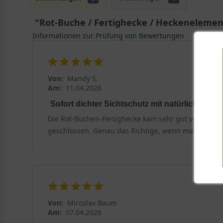
"Rot-Buche / Fertighecke / Heckenelement
Informationen zur Prüfung von Bewertungen
Von:
Mandy S.
Am:
11.04.2026
Sofort dichter Sichtschutz mit natürlicher Wi
Die Rot-Buchen-Fertighecke kam sehr gut verpackt u
geschlossen. Genau das Richtige, wenn man nicht j
Von:
Miroslav Baum
Am:
07.04.2026