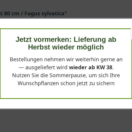
 80 cm / Fagus sylvatica"
Jetzt vormerken: Lieferung ab
Herbst wieder möglich
Bestellungen nehmen wir weiterhin gerne an
rkung
— ausgeliefert wird
wieder ab KW 38
.
nd in gleichmäßiger Qualität bei uns an. Die Elemente ließen sich
Nutzen Sie die Sommerpause, um sich Ihre
ahrelang auf eine dichte Hecke warten möchte.
Wunschpflanzen schon jetzt zu sichern