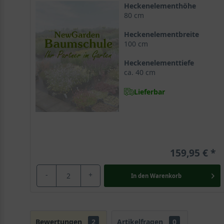
Heckenelementhöhe
80 cm
Heckenelementbreite
100 cm
Heckenelementtiefe
ca. 40 cm
Lieferbar
159,95 €
-
+
In den
Warenkorb
Bewertungen
2
Artikelfragen
0