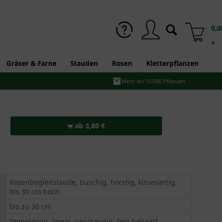
0,0
*
Gräser & Farne
Stauden
Rosen
Kletterpflanzen
Mehr als 10.000 Pflanzen
ab 3,80 €
Rosenbegleitstaude, buschig, horstig, kissenartig,
bis 30 cm hoch
bis zu 30 cm
Immergrün, lineal, ganzrandig, fein behaart,