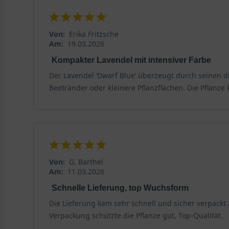
empfiehlt es sich, den Boden mit Sand oder Kies aufzul
verträgt Lavendel gut. Der ideale Zeitpunkt zum Pflanz
daher sollte auf eine gute Wasserableitung geachtet 
Von:
Erika Fritzsche
Am:
19.03.2026
Blüte und Blattwerk von Lavendel 'Dwarf Blue'
Kompakter Lavendel mit intensiver Farbe
Die Blüte des 'Dwarf Blue' ist ein Fest für die Sinne
Der Lavendel ‘Dwarf Blue’ überzeugt durch seinen di
über belebt. Tauchen Sie ein in die Farb- und Formenwe
Beetränder oder kleinere Pflanzflächen. Die Pflanze
Blütenfarbe und -form
Die Blüten des 'Dwarf Blue' erscheinen in einem zarten 
Zentimeter lang werden. Die Einzelblüten sind klein, 
Aussehen verleihen. Die Blütezeit erstreckt sich von J
Von:
G. Barthel
Trocknen, da sie ihre Farbe und ihren Duft lange behal
Am:
11.03.2026
Schnelle Lieferung, top Wuchsform
Lavandula an
Laub und immergrüne Eigenschaften von
Die Lieferung kam sehr schnell und sicher verpackt
Das Laub dieser Sorte ist ein markantes Merkmal. Die 
Verpackung schützte die Pflanze gut, Top-Qualität.
reflektiert das Sonnenlicht und schützt die Pflanze 