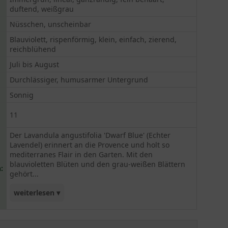
duftend, weißgrau
Nüsschen, unscheinbar
Blauviolett, rispenförmig, klein, einfach, zierend,
reichblühend
Juli bis August
Durchlässiger, humusarmer Untergrund
Sonnig
11
Der Lavandula angustifolia 'Dwarf Blue' (Echter
Lavendel) erinnert an die Provence und holt so
mediterranes Flair in den Garten. Mit den
blauvioletten Blüten und den grau-weißen Blättern
:
gehört...
weiterlesen ▾
der 'Dwarf Blue' zu einem der Schönsten seiner
Art. Der Lavendel hat sich als robuste,