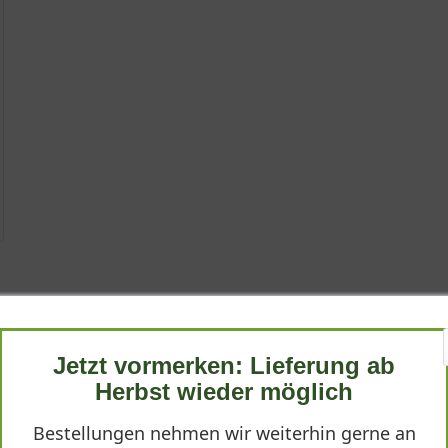
elmeerraum, wo sie auf trockenen, sonnigen Hängen gedeiht. Die S
 kompakten, buschigen Wuchs auszeichnet. Mit einer maximalen Hö
ngen und niedrige Hecken. Die Triebe verzweigen sich dicht und bi
del bezeichnet und ist ideal für kleine Gärten oder den Vordergru
n kargeren Substraten Fuß fassen kann.
' seine Blüten und verwandelt den Garten in ein duftendes Blüten
 die Staude reichblühend macht. Jede Einzelblüte ist einfach geform
 ist intensiv aromatisch und wird besonders bei Sonneneinstrahlun
tvollen Bienenweide macht. Verblühte Stängel sollten regelmäßig 
angustifolia 'Dwarf Blue'"
Jetzt vormerken: Lieferung ab
Herbst wieder möglich
Bestellungen nehmen wir weiterhin gerne an
uch ein bewährter Schädlingsvertreiber. Die ätherischen Öle wirken