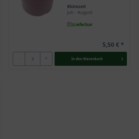
Blütezeit
Juli - August
Lieferbar
5,50 €
-
+
In den
Warenkorb
f Blue'
e'
ngustifolia 'Dwarf Blue'
– ist ein Klassiker unter den mediterranen
en Aroma und den zierlichen blauvioletten Blüten. Wir stellen Ihn