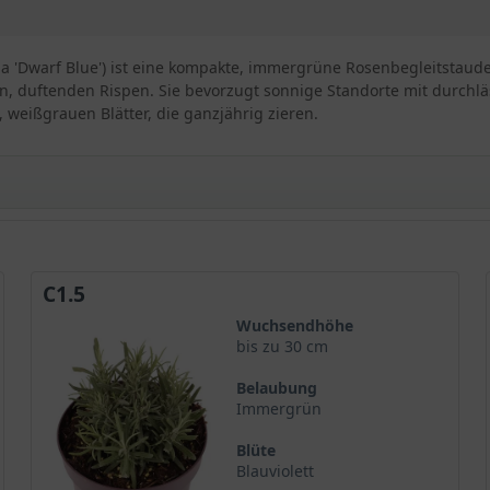
lia 'Dwarf Blue') ist eine kompakte, immergrüne Rosenbegleitstaude
tten, duftenden Rispen. Sie bevorzugt sonnige Standorte mit durc
, weißgrauen Blätter, die ganzjährig zieren.
C1.5
ue'
Wuchsendhöhe
bis zu 30 cm
lue'
Belaubung
Immergrün
Blüte
Blauviolett
ngustifolia 'Dwarf Blue'