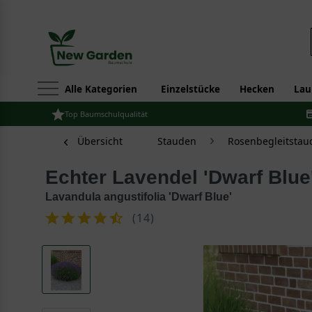
Alle Kategorien
Einzelstücke
Hecken
Lau
Top Baumschulqualität
Übersicht
Stauden
Rosenbegleitstau
Echter Lavendel 'Dwarf Blue
Lavandula angustifolia 'Dwarf Blue'
(
14
)