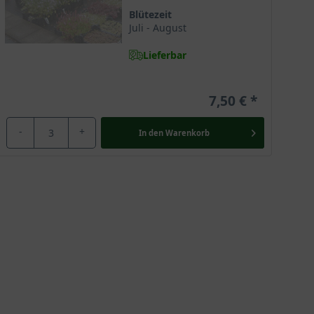
Blütezeit
Juli - August
Lieferbar
7,50 €
-
+
In den
Warenkorb
 Duftpflanzen. Seit über einem Jahrhundert bereichert
en die vielseitige Rosenbegleitstaude im Porträt vor