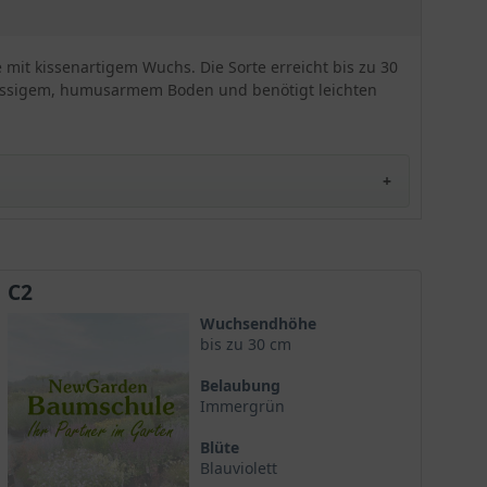
blühfreudige und einfache Staude bewährt. Er ist
ein gerngesehener Garten-Schmücker, da der
Lavendel leicht zu pflegen ist und mit seinem
 mit kissenartigem Wuchs. Die Sorte erreicht bis zu 30
aromatischen Duft besticht. Selbst im Winter kann
hlässigem, humusarmem Boden und benötigt leichten
die immergrüne Rosenbegleitstaude durch das
Laub faszinieren. Wird er in Gruppen gesetzt, ist
ein Abstand von bis zu 30 cm ratsam. In Gruppen
kann der Lavendel mit großer Leuchtkraft und
Attraktivität überzeugen; so können z. B. tolle,
kleine Hecken entstehen. Achten Sie auf einen
sonnigen Standort mit durchlässigen Boden; steht
er windgeschützt kann der 'Dwarf Blue' noch
besser gedeihen. Vermeiden Sie Staunässe; der
Lavendel kommt besser mit Trockenheit zurecht.
C2
Ein Rückschnitt sollte vor dem neuen Austrieb
Wuchsendhöhe
erfolgen. Ein leichter Winterschutz ist ebenfalls
bis zu 30 cm
ratsam. Verzieren Sie Ihre Freiflächen, Rabatte
oder Beete mit der tollen, blauen Staude. Die
Belaubung
getrockneten Blüten können in Wohnräumen oder
Immergrün
Schränken Platz finden und vertreiben so z. B.
Motten.
Blüte
Blauviolett