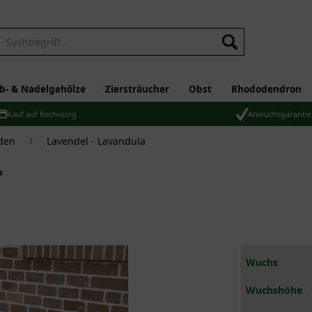
b- & Nadelgehölze
Ziersträucher
Obst
Rhododendron
Kauf auf Rechnung
Anwuchsgarantie
den
Lavendel - Lavandula
'
Wuchs
Wuchshöhe