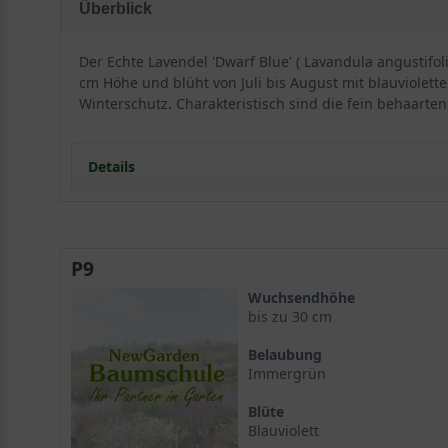
Überblick
Der Echte Lavendel 'Dwarf Blue' ( Lavandula angustifo
cm Höhe und blüht von Juli bis August mit blauviole
Winterschutz. Charakteristisch sind die fein behaarten
Details
Portrait des Echten Lavendels 'Dwarf Blue'
Herkunft und Wuchs
P9
Blüte und Duft von Lavandula angustifolia 'Dwarf Bl
Besonderheiten der Sorte
Wuchsendhöhe
Standort und Boden
bis zu 30 cm
Idealer Standort für Lavandula angustifolia 'Dwarf B
Belaubung
Bodenansprüche und Vorbereitung
Immergrün
Blüte und Blattwerk von Lavendel 'Dwarf Blue'
Blüte
Blütenfarbe und -form
Blauviolett
Laub und immergrüne Eigenschaften von Lavandula a