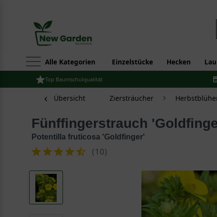
Alle Kategorien
Einzelstücke
Hecken
Lau
Top Baumschulqualität
Übersicht
Ziersträucher
Herbstblühe
Fünffingerstrauch 'Goldfinge
Potentilla fruticosa 'Goldfinger'
(
10
)