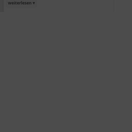
weiterlesen ▾
Blütenmeer jeden Garten farblich bereichert.