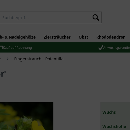
b- & Nadelgehölze
Ziersträucher
Obst
Rhododendron
Kauf auf Rechnung
Anwuchsgarantie
r
Fingerstrauch - Potentilla
r'
Wuchs
Wuchshöhe