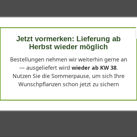
Jetzt vormerken: Lieferung ab
Herbst wieder möglich
h noch hervorragend aus. Er blüht zuverlässig, verträgt Trockenhe
Bestellungen nehmen wir weiterhin gerne an
— ausgeliefert wird
wieder ab KW 38
.
Nutzen Sie die Sommerpause, um sich Ihre
Wunschpflanzen schon jetzt zu sichern