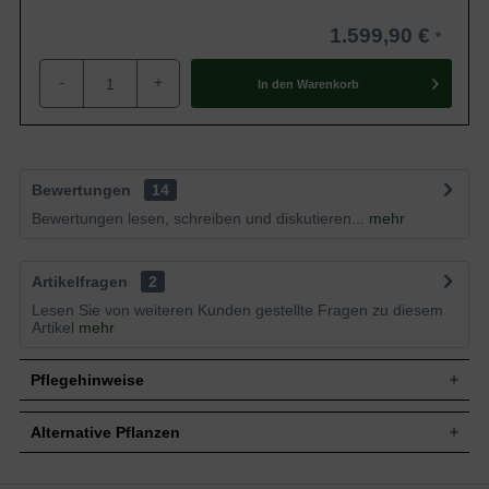
1.599,90 €
-
+
In den
Warenkorb
Bewertungen
14
Bewertungen lesen, schreiben und diskutieren...
mehr
Artikelfragen
2
Lesen Sie von weiteren Kunden gestellte Fragen zu diesem
Artikel
mehr
Pflegehinweise
Alternative Pflanzen
Pflanz- und Pflegetipps Rhododendron
catawbiense 'Grandiflorum' / Catawba-