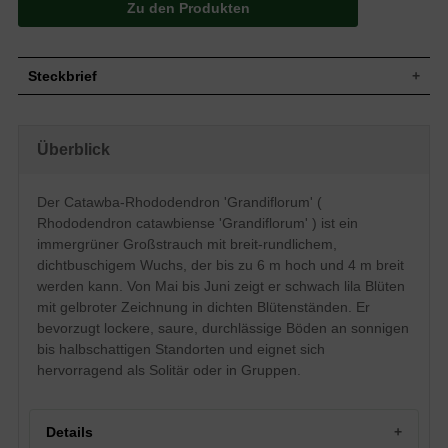
Zu den Produkten
Steckbrief
Großstrauch, breit-rundlicher Wuchs,
Wuchs
dichtbuschig, bis unten geschlossen, bis
Überblick
zu 6 m hoch und 4 m breit
Wuchshöhe
bis zu 6 m
Immergrün, breit-elliptisch, am Ende
Der Catawba-Rhododendron 'Grandiflorum' (
zugespitzt, glattrandig, leicht nach oben
Blatt
Rhododendron catawbiense 'Grandiflorum' ) ist ein
gewölbt, dunkelgrün glänzend, bis zu 15
cm lang
immergrüner Großstrauch mit breit-rundlichem,
dichtbuschigem Wuchs, der bis zu 6 m hoch und 4 m breit
Frucht
Kapselfrucht
werden kann. Von Mai bis Juni zeigt er schwach lila Blüten
Schwach lila Blüten mit gelbroter
Blüte
Zeichnung, glockenartig, bis zu 5 cm groß
mit gelbroter Zeichnung in dichten Blütenständen. Er
bevorzugt lockere, saure, durchlässige Böden an sonnigen
Blütezeit
Mai bis Juni
bis halbschattigen Standorten und eignet sich
Rinde
Braun
hervorragend als Solitär oder in Gruppen.
Wurzeln
Flachwurzler
Bevorzugt lockere, saure und
Boden
durchlässige Böden
Details
Standort
Sonnig bis halbschattig