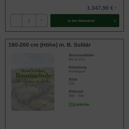
1.347,90 €
-
+
In den
Warenkorb
180-200 cm (Höhe) m. B. Solitär
Wuchsendhöhe
bis zu 6 m
Belaubung
Immergrün
Blüte
Lila
Blütezeit
Mai - Juni
Lieferbar