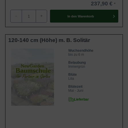
237,90 €
-
+
In den
Warenkorb
120-140 cm (Höhe) m. B. Solitär
Wuchsendhöhe
bis zu 6 m
Belaubung
Immergrün
Blüte
Lila
Blütezeit
Mai - Juni
Lieferbar