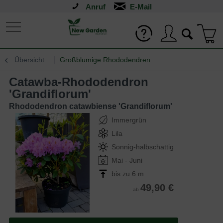
Anruf
Übersicht
Großblumige Rhododendren
Catawba-Rhododendron
'Grandiflorum'
Rhododendron catawbiense 'Grandiflorum'
Immergrün
Lila
Sonnig-halbschattig
Mai - Juni
bis zu 6 m
49,90 €
ab