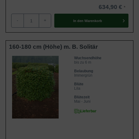
634,90 €
-
+
In den
Warenkorb
160-180 cm (Höhe) m. B. Solitär
Wuchsendhöhe
bis zu 6 m
Belaubung
Immergrün
Blüte
Lila
Blütezeit
Mai - Juni
Lieferbar