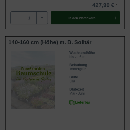
427,90 €
-
+
In den
Warenkorb
140-160 cm (Höhe) m. B. Solitär
Wuchsendhöhe
bis zu 6 m
Belaubung
Immergrün
Blüte
Lila
Blütezeit
Mai - Juni
Lieferbar