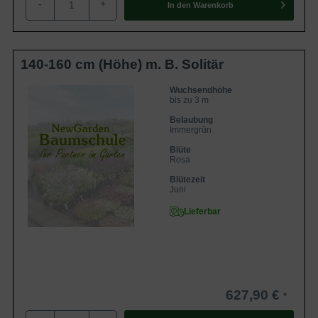
-
+
In den
Warenkorb
140-160 cm (Höhe) m. B. Solitär
Wuchsendhöhe
bis zu 3 m
Belaubung
Immergrün
Blüte
Rosa
Blütezeit
Juni
Lieferbar
627,90 €