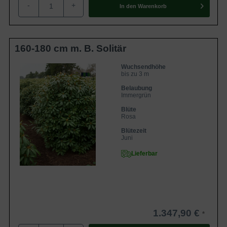
-
+
In den
Warenkorb
160-180 cm m. B. Solitär
Wuchsendhöhe
bis zu 3 m
Belaubung
Immergrün
Blüte
Rosa
Blütezeit
Juni
Lieferbar
1.347,90 €