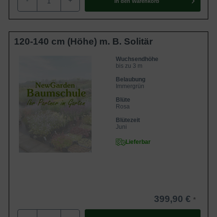
-
+
In den
Warenkorb
das Risiko von Krankheiten und Schädlingen zu
minimieren.
120-140 cm (Höhe) m. B. Solitär
Wuchsendhöhe
bis zu 3 m
Belaubung
Immergrün
Blüte
Rosa
Blütezeit
Juni
Lieferbar
399,90 €