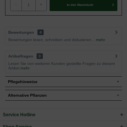
-
+
In den
Warenkorb
Bewertungen
4
Bewertungen lesen, schreiben und diskutieren...
mehr
Artikelfragen
0
Lesen Sie von weiteren Kunden gestellte Fragen zu diesem
Artikel
mehr
Pflegehinweise
Alternative Pflanzen
Pflanz- und Pflegetipps Rhododendron Hybride
'Roseum Elegans' / Rhododendron 'Roseum
Service Hotline
Sie suchen eine Alternative?
Elegans'
In folgenden Kategorien finden Sie schöne Alternativen
Mit ein paar kleinen Tipps und Tricks kann man
Shop Service