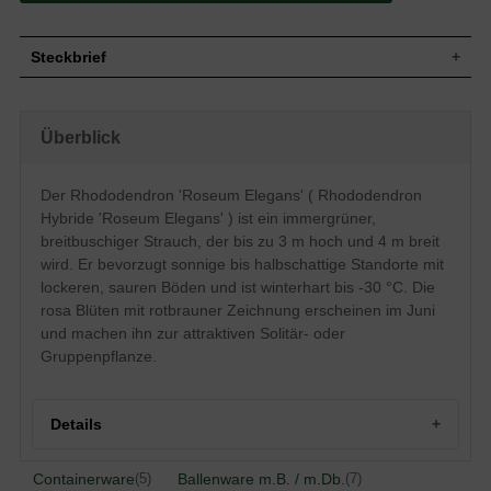
Steckbrief
Mittelgroßer bis großer Strauch, aufrecht
und breitbuschig, gut verzweigt und
Wuchs
Überblick
kompakt, bis unten geschlossen, bis zu
300 cm hoch und 400 cm breit
Wuchshöhe
bis zu 3 m
Der Rhododendron 'Roseum Elegans' ( Rhododendron
Immergrün, elliptisch, am Ende
Hybride 'Roseum Elegans' ) ist ein immergrüner,
Blatt
zugespitzt, leicht gewölbt, mattgrün, 8 bis
15 cm lang
breitbuschiger Strauch, der bis zu 3 m hoch und 4 m breit
wird. Er bevorzugt sonnige bis halbschattige Standorte mit
Frucht
Kapselfrucht
lockeren, sauren Böden und ist winterhart bis -30 °C. Die
Rosa Blüten mit leichter rotbrauner
Blüte
Zeichnung
rosa Blüten mit rotbrauner Zeichnung erscheinen im Juni
und machen ihn zur attraktiven Solitär- oder
Blütezeit
Juni
Gruppenpflanze.
Rinde
Braun
Wurzeln
Flachwurzler
Bevorzugt lockere, durchlässige, feuchte
Boden
Details
und saure Untergründe
Standort
Sonnig bis halbschattig
Der Rhododendron Hybride 'Roseum
Containerware
Ballenware m.B. / m.Db.
(5)
(7)