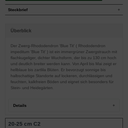
Steckbrief
Zwergstrauch, flachkugelig, dichter und
Wuchs
gedrungener Wuchs, bis zu 130 cm hoch
Überblick
und deutlich breiter
Wuchshöhe
bis zu 130 cm
Immergrün, eilänglich, ledrig, grüngrau
Der Zwerg-Rhododendron 'Blue Tit' ( Rhododendron
Blatt
glänzend, bräunlich beschuppt, bis zu 1,5
impeditum 'Blue Tit' ) ist ein immergrüner Zwergstrauch mit
cm lang
flachkugeliger, dichter Wuchsform, der bis zu 130 cm hoch
Frucht
Kapselfrucht
und deutlich breiter werden kann. Von April bis Mai zeigt er
Blüte
Hellblaue bis zartlila Blüten
hellblaue bis zartlila Blüten. Er bevorzugt sonnige bis
Blütezeit
April bis Mai
halbschattige Standorte auf lockeren, durchlässigen und
Rinde
Bräunlich
feuchten, kalkfreien Böden und eignet sich besonders für
Wurzeln
Flachwurzler
Stein- und Heidegärten.
Bevorzugt lockere, durchlässige und
Boden
feuchte Untergründe, kalkhaltige Böden
vermeiden
Details
Standort
Sonnig bis halbschattig
Der Rhododendron impeditum 'Blue Tit'
(Zwerg-Rhododendron 'Blue Tit')
20-25 cm C2
bereichert Ihren Garten durch die
Eigenschaften