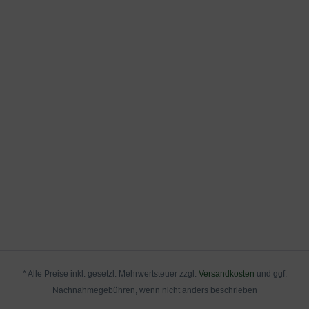
finden können. Alternativ bieten wir auch eine
umfangreiche Pflanz- und Pflegeanleitung zum Download
Der beste Standort für den Zwerg-Rhododendron
an, die Sie nachstehend herunterladen können.
impeditum 'Blue Tit'
Der Rhododendron impeditum 'Blue Tit' bevorzugt einen
halbschattigen bis schattigen Standort. Dabei sollte er vor
direkter Mittagssonne geschützt werden, um eine
Überhitzung der Blätter zu vermeiden. Im Folgenden
werden Tipps für den Boden, die Sonnenverträglichkeit
und die Frosthärte des Rhododendron impeditum 'Blue Tit'
erläutert.
Tipps für den Boden
Der Rhododendron impeditum 'Blue Tit' bevorzugt einen
sauren, humusreichen und gut durchlässigen Boden. Es ist
empfehlenswert, den Boden mit Torf, Laub oder
* Alle Preise inkl. gesetzl. Mehrwertsteuer zzgl.
Versandkosten
und ggf.
Rindenmulch aufzulockern und zu verbessern. Eine
Nachnahmegebühren, wenn nicht anders beschrieben
ausreichende Drainage ist ebenfalls wichtig, um Staunässe