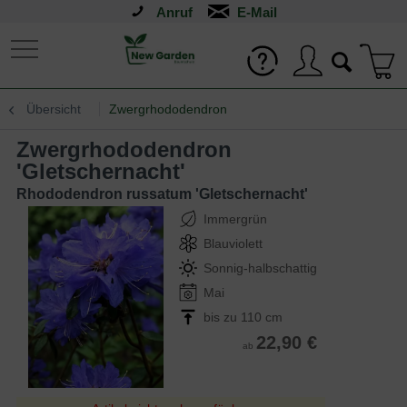
Anruf
Übersicht
Zwergrhododendron
Zwergrhododendron
'Gletschernacht'
Rhododendron russatum 'Gletschernacht'
Immergrün
Blauviolett
Sonnig-halbschattig
Mai
bis zu 110 cm
22,90 €
ab