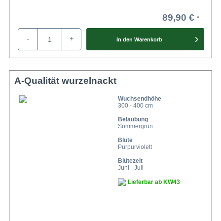
89,90 €
-
+
In den
Warenkorb
A-Qualität wurzelnackt
Wuchsendhöhe
300 - 400 cm
Belaubung
Sommergrün
Blüte
Purpurviolett
Blütezeit
Juni - Juli
Lieferbar ab KW43