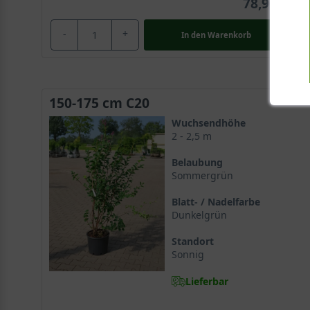
78,90 €
-
+
In den
Warenkorb
150-175 cm C20
Wuchsendhöhe
2 - 2,5 m
Belaubung
Sommergrün
Blatt- / Nadelfarbe
Dunkelgrün
Standort
Sonnig
Lieferbar