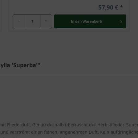
57,90 €
-
+
In den
Warenkorb
ylla 'Superba'"
t Fliederduft. Genau deshalb überrascht der Herbstflieder ‘Supe
n und verströmt einen feinen, angenehmen Duft. Kein aufdringlich