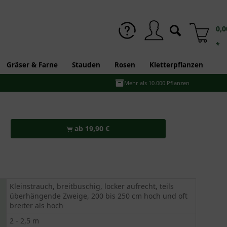
0,0
*
Gräser & Farne
Stauden
Rosen
Kletterpflanzen
Mehr als 10.000 Pflanzen
ab 19,90 €
Kleinstrauch, breitbuschig, locker aufrecht, teils
überhängende Zweige, 200 bis 250 cm hoch und oft
breiter als hoch
2 - 2,5 m