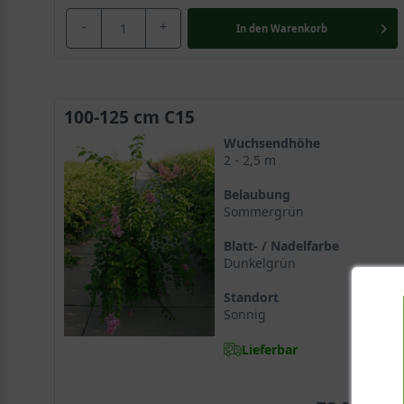
-
+
In den
Warenkorb
100-125 cm C15
Wuchsendhöhe
2 - 2,5 m
Belaubung
Sommergrün
Blatt- / Nadelfarbe
Dunkelgrün
Standort
Sonnig
Lieferbar