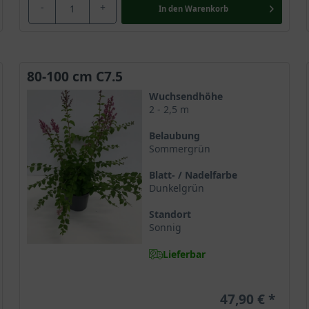
-
+
In den
Warenkorb
80-100 cm C7.5
Wuchsendhöhe
2 - 2,5 m
Belaubung
Sommergrün
Blatt- / Nadelfarbe
Dunkelgrün
Standort
Sonnig
Lieferbar
47,90 €