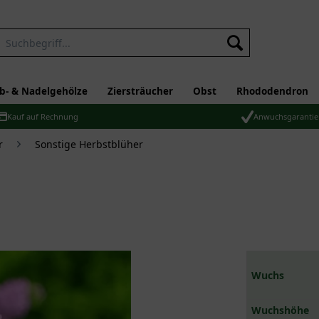
b- & Nadelgehölze
Ziersträucher
Obst
Rhododendron
Kauf auf Rechnung
Anwuchsgarantie
r
Sonstige Herbstblüher
Wuchs
Wuchshöhe