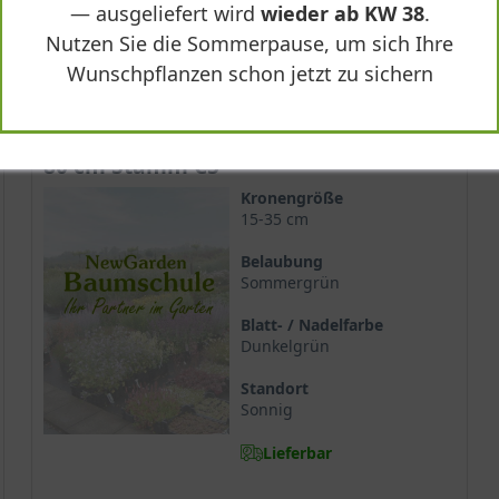
112,90 €
— ausgeliefert wird
wieder ab KW 38
.
Nutzen Sie die Sommerpause, um sich Ihre
-
+
In den
Warenkorb
Wunschpflanzen schon jetzt zu sichern
80 cm Stamm C5
Kronengröße
15-35 cm
Belaubung
Sommergrün
Blatt- / Nadelfarbe
Dunkelgrün
Standort
Sonnig
Lieferbar