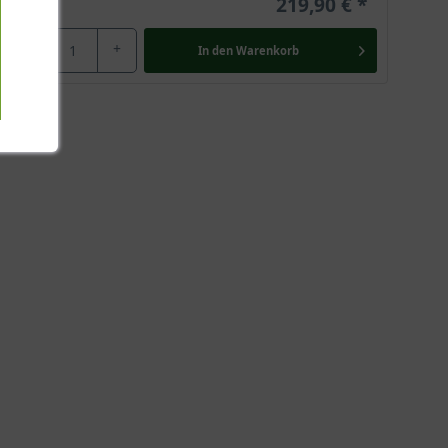
219,90 €
-
+
In den
Warenkorb