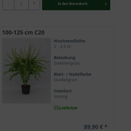
-
+
In den
Warenkorb
100-125 cm C20
Wuchsendhöhe
2 - 2,5 m
Belaubung
Sommergrün
Blatt- / Nadelfarbe
Dunkelgrün
Standort
Sonnig
Lieferbar
89,90 €