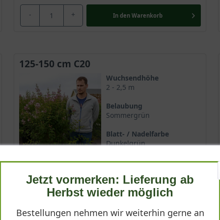
-
+
In den
Warenkorb
125-150 cm C20
Wuchsendhöhe
2 - 2,5 m
Belaubung
Sommergrün
Blatt- / Nadelfarbe
Dunkelgrün
Standort
Sonnig
Jetzt vormerken: Lieferung ab
Lieferbar
Herbst wieder möglich
Bestellungen nehmen wir weiterhin gerne an