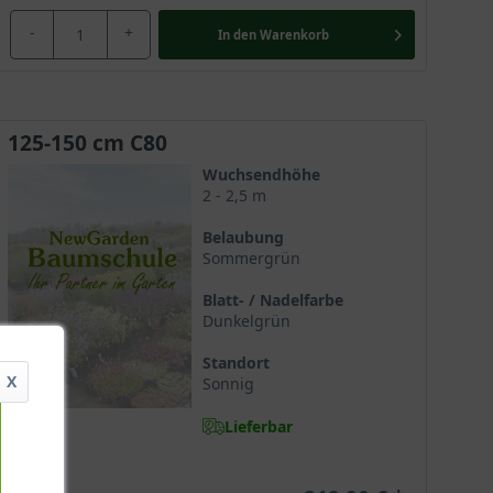
-
+
In den
Warenkorb
125-150 cm C80
Wuchsendhöhe
2 - 2,5 m
Belaubung
Sommergrün
Blatt- / Nadelfarbe
Dunkelgrün
Standort
X
Sonnig
Lieferbar