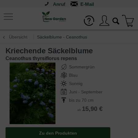
Anruf
Übersicht
Säckelblume - Ceanothus
Kriechende Säckelblume
Ceanothus thyrsiflorus repens
Sommergrün
Blau
Sonnig
Juni - September
bis zu 70 cm
15,90 €
ab
Zu den Produkten