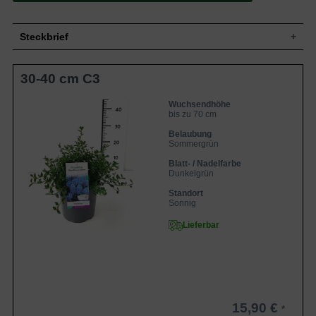
Steckbrief
Niedrigwachsender Strauch, breitbuschig
30-40 cm C3
Wuchs
und kompakt, bis zu 70 cm hoch und 80
cm breit
Wuchshöhe
bis zu 70 cm
Wuchsendhöhe
bis zu 70 cm
Sommergrün, sehr klein, eiförmig,
Blatt
gesägter Rand, dunkelgrün, 1 bis 3 cm
Belaubung
lang
Sommergrün
Frucht
Unscheinbar
Blatt- / Nadelfarbe
Dunkelgrün
Intensiv blaue Blüten in bis zu 8 cm
Blüte
langen aufrechten Rispen
Standort
Blütezeit
Juni bis September
Sonnig
Rinde
Bräunlich
Lieferbar
Flachwurzler, kräftige Hauptwurzel, wenig
Wurzeln
verzweigt
Boden
Gut durchlässige und kalkhaltige Böden
Standort
Sonnig, geschützt
Der Ceanothus thyrsiflorus repens
15,90 €
(Kriechende Säckelblume) ist ein Strauch,