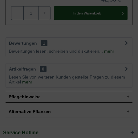
-
+
In den
Warenkorb
Bewertungen
1
Bewertungen lesen, schreiben und diskutieren...
mehr
Artikelfragen
0
Lesen Sie von weiteren Kunden gestellte Fragen zu diesem
Artikel
mehr
Pflegehinweise
Alternative Pflanzen
Pflanz- und Pflegetipps Ceanothus thyrsiflorus
repens / Kriechende Säckelblume
Service Hotline
Sie suchen eine Alternative?
Mit ein paar kleinen Tipps und Tricks kann man