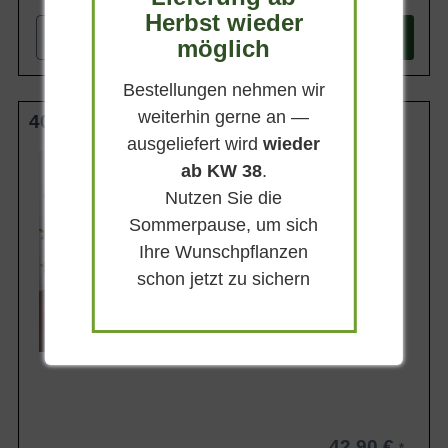
Herbst wieder
-
+
In den
Warenkorb
möglich
Bestellungen nehmen wir
weiterhin gerne an —
40-50 cm C10
ausgeliefert wird
wieder
Wuchsendhöhe
ab KW 38
.
bis zu 70 cm
Nutzen Sie die
Belaubung
Sommergrün
Sommerpause, um sich
Blatt- / Nadelfarbe
Ihre Wunschpflanzen
Dunkelgrün
schon jetzt zu sichern
Standort
Sonnig
Lieferbar
42,90 €