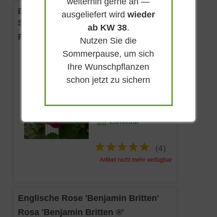
weiterhin gerne an —
Englische Rose 'William
ausgeliefert wird
wieder
Shakespeare'
ab KW 38
.
Rosa 'William Shakespeare ®'
Nutzen Sie die
Sommerpause, um sich
Sommergrün
Ihre Wunschpflanzen
Karmesinrot
schon jetzt zu sichern
Sonnig-halbschattig
Juni - Oktober
100 - 110 cm
Lieferbar
(
4
)
Artikel nicht mehr verfügbar
Englische Rose 'Benjamin Britten'
Rosa 'Benjamin Britten ®'