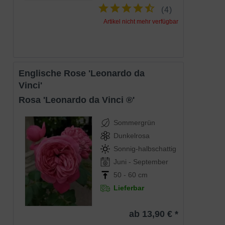
Die Rosa 'Crown Princess Margareta ®'
(
4
)
(Englische Rose 'Crown Princess
Margareta') erweist sich als eine
Artikel nicht mehr verfügbar
krankheitsresistente und robuste
Englische Rose. Sie besticht durch die
Eigenschaften
apricot-orangen Blüten, die mehrfach im
Jahr blühen. Ein sehr attraktives
Zierelement, das sich für die
Beetbepflanzung eignet. Auch als kleine
Englische Rose 'Leonardo da
Kletterrose überzeugend.
Vinci'
Rosa 'Leonardo da Vinci ®'
Sommergrün
Dunkelrosa
Sonnig-halbschattig
Juni - September
50 - 60 cm
Lieferbar
ab 13,90 € *