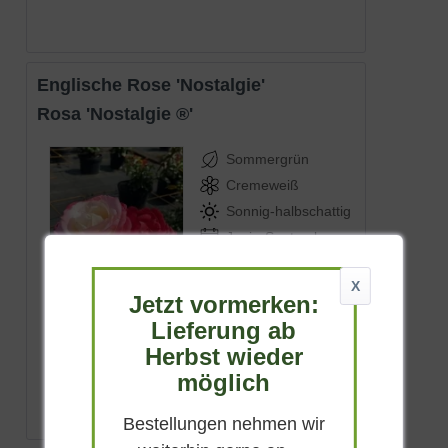
Englische Rose 'Nostalgie'
Rosa 'Nostalgie ®'
Sommergrün
Cremeweiß
Sonnig-halbschattig
Juni - September
70 - 100 cm
X
Lieferbar
Jetzt vormerken:
Lieferung ab
(
1
)
Herbst wieder
ab 13,90 € *
möglich
Bestellungen nehmen wir