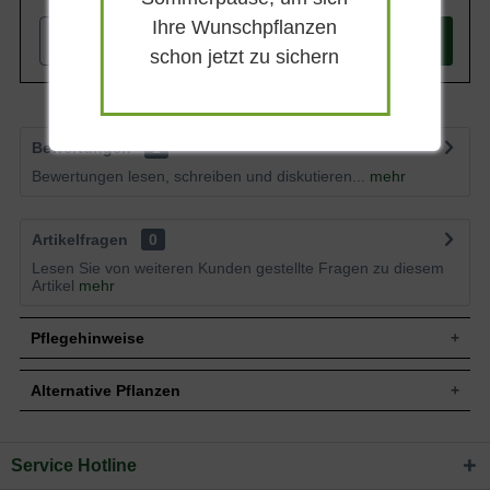
Ihre Wunschpflanzen
-
+
In den
Warenkorb
schon jetzt zu sichern
Bewertungen
1
Bewertungen lesen, schreiben und diskutieren...
mehr
Artikelfragen
0
Lesen Sie von weiteren Kunden gestellte Fragen zu diesem
Artikel
mehr
Pflegehinweise
Alternative Pflanzen
Pflanz- und Pflegetipps Potentilla fruticosa
'Limelight' / Fünffingerstrauch 'Limelight'
Service Hotline
Sie suchen eine Alternative?
Mit ein paar kleinen Tipps und Tricks kann man