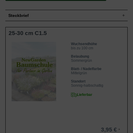
Steckbrief
Kleiner Strauch, bodendeckend,
25-30 cm C1.5
Wuchs
dichtbuschig und stark verzweigt, bis zu 1
m hoch und deutlich breiter
Wuchshöhe
bis zu 100 cm
Wuchsendhöhe
bis zu 100 cm
Sommergrün, elliptisch bis länglich, drei-
Blatt
bis siebenzählig, mittelgrün, 1 bis 3 cm
Belaubung
lang
Sommergrün
Frucht
Unscheinbar
Blatt- / Nadelfarbe
Mittelgrün
Gelb-weiß mit gelbem Auge,
Blüte
schalenförmig, bis zu 5 cm breit
Standort
Blütezeit
Juni bis Oktober
Sonnig-halbschattig
Rinde
Braungrau
Lieferbar
Flachwurzler, viele Feinwurzeln, zähe
Wurzeln
Hauptwurzel
Anspruchslos, bevorzugt jedoch
Boden
durchlässige, frische bis feuchte und
nährstoffreiche Untergründe
Standort
Sonnig bis absonnig
3,95 €