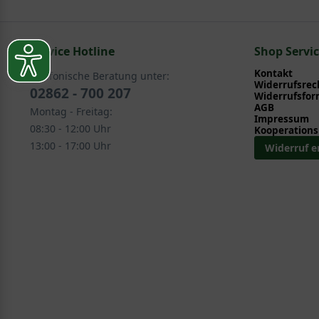
Pflegeanleitung zum Download an, die Sie nachstehe
In folgenden Kategorien finden Sie schöne Alternativ
Service Hotline
Rosen > Stammrosen > 70 cm Stamm
Shop Servi
Kontakt
Telefonische Beratung unter:
Widerrufsrec
02862 - 700 207
Widerrufsfor
AGB
Montag - Freitag:
Impressum
08:30 - 12:00 Uhr
Kooperations
13:00 - 17:00 Uhr
Widerruf e