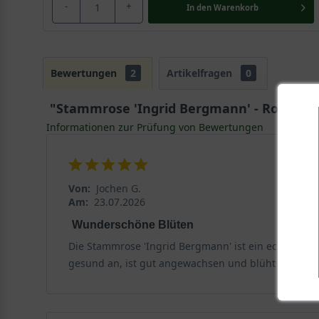
-
+
In den
Warenkorb
Bewertungen
2
Artikelfragen
0
"Stammrose 'Ingrid Bergmann' - Rosa 'In
Informationen zur Prüfung von Bewertungen
Von:
Jochen G.
Am:
23.07.2026
Wunderschöne Blüten
Die Stammrose 'Ingrid Bergmann' ist ein echter Hing
gesund an, ist gut angewachsen und blüht bereits r