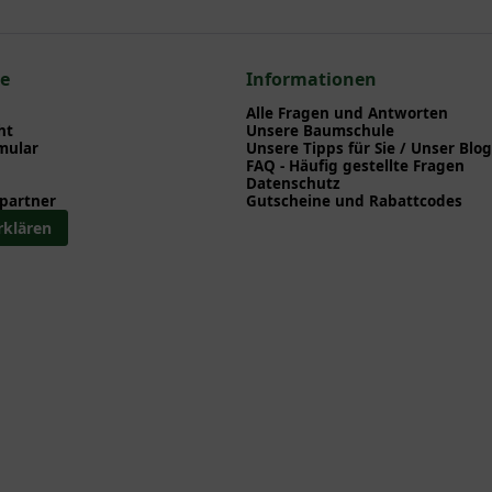
nd herunterladen können.
en zum hier gezeigten Artikel Rosa 'Ingrid Bergmann ®' / Stammros
ce
Informationen
Alle Fragen und Antworten
ht
Unsere Baumschule
mular
Unsere Tipps für Sie / Unser Blog
FAQ - Häufig gestellte Fragen
Datenschutz
partner
Gutscheine und Rabattcodes
rklären