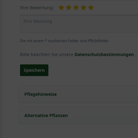
Ihre Bewertung:
Die mit einem * markierten Felder sind Pflichtfelder.
Bitte beachten Sie unsere
Datenschutzbestimmungen
.
Speichern
Pflegehinweise
Pflanz- und Pflegetipps Rosa 'Ingrid Bergmann 
Alternative Pflanzen
Mit ein paar kleinen Tipps und Tricks kann man Garte
Pflege- und Pflanztipps
, wo Sie zahlreiche Information
Sie suchen eine Alternative?