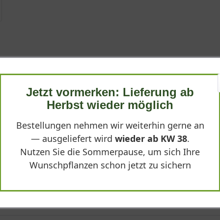
grid Bergmann ®'"
Jetzt vormerken: Lieferung ab
Herbst wieder möglich
Bestellungen nehmen wir weiterhin gerne an
— ausgeliefert wird
wieder ab KW 38
.
Nutzen Sie die Sommerpause, um sich Ihre
Wunschpflanzen schon jetzt zu sichern
ucker im Garten. Die tiefroten Blüten wirken sehr edel und halten
eichlich.